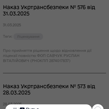
Наказ Укртрансбезпеки № 576 від
31.03.2025
31.03.2025
Теги:
Ліцензування
Про прийняття рішення щодо відновлення дії
ліцензії повністю ФОП САВЧУК РУСЛАН
ВІТАЛІЙОВИЧ (РНОКПП 2874017837)
Наказ Укртрансбезпеки № 573 від
28.03.2025
28.03.2025