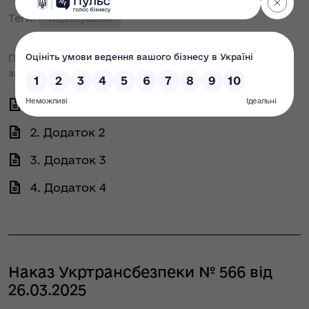
Теги:
Ліцензування
Про прийняття рішень за результатами розгляду
заяв здобувачів про отримання ліцензій
1. Додаток 1
2. Додаток 2
3. Додаток 3
4. Додаток 4
Наказ Укртрансбезпеки № 566 від
26.03.2025