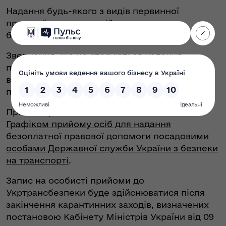
Надання будь-якого з видів первинної
правової допомоги здійснюється на
безоплатній основі.
Звернення, що не стосуються надання
первинної правової допомоги, розглядаються
в порядку, встановленому законодавством
про звернення громадян.
Прийом громадян здійснюється згідно з
Графіком прийому осіб для надання
безоплатної правової допомоги посадовими
особами Державної служби України з безпеки
на транспорті
.
Запис на особисті прийоми до
Укртрансбезпеки буде здійснюватися після
закінчення карантинних заходів, визначених
постановою Кабінету Міністрів України від 09