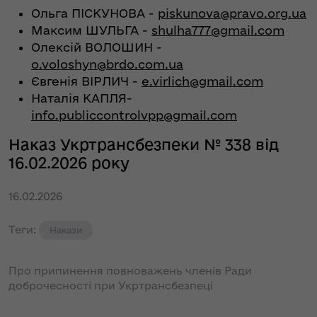
Ольга ПІСКУНОВА -
piskunova@pravo.org.ua
Максим ШУЛЬГА -
shulha777@gmail.com
Олексій ВОЛОШИН -
o.voloshyn@brdo.com.ua
Євгенія ВІРЛИЧ -
e.virlich@gmail.com
Наталія КАПЛЯ-
info.publiccontrolvpp@gmail.com
Наказ Укртрансбезпеки № 338 від
16.02.2026 року
16.02.2026
Теги:
Накази
Про припинення повноважень членів Ради
доброчесності при Укртрансбезпеці