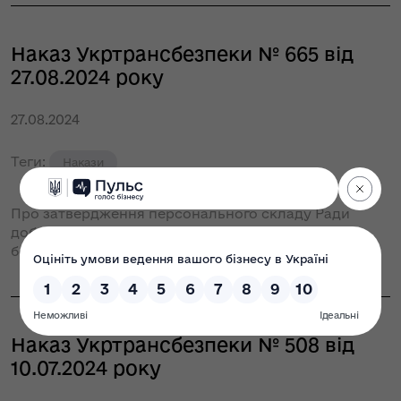
Наказ Укртрансбезпеки № 665 від
27.08.2024 року
27.08.2024
Теги:
Накази
Про затвердження персонального складу Ради
доброчесності при Державній службі України з
безпеки на транспорті
Наказ Укртрансбезпеки № 508 від
10.07.2024 року