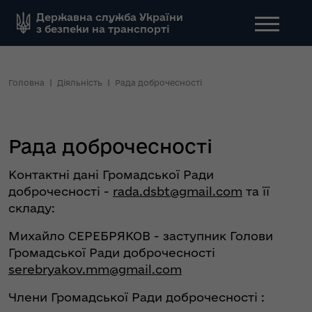
Державна служба України
з безпеки на транспорті
Головна
Діяльність
Рада доброчесності
Рада доброчесності
Контактні дані Громадської Ради
доброчесності -
rada.dsbt@gmail.com
та її
складу:
Михайло СЕРЕБРЯКОВ - заступник Голови
Громадської Ради доброчесності
serebryakov.mm@gmail.com
Члени Громадської Ради доброчесності :