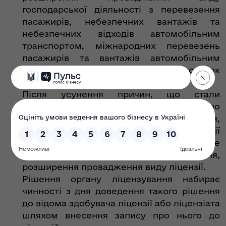
господарської діяльності з перевезення
пасажирів, небезпечних вантажів та
небезпечних відходів автомобільним
транспортом, міжнародних перевезень
пасажирів та вантажів автомобільним
транспортом, згідно з переліком (додаток
2).
Після усунення причин, що стали
підставою для прийняття рішення про
залишення заяви про отримання,
розширення провадження виду ліцензії
без розгляду, здобувач ліцензії може
повторно подати заяву про отримання,
розширення провадження виду ліцензії.
Рішення органу ліцензування набирає
чинності з дня доведення такого рішення
до відома здобувача ліцензії або ліцензіата
шляхом внесення запису про нього до