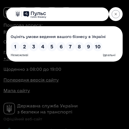
Поштова адреса:
вул. Антоновича, 51, м. Київ, 03150
Офіційна електронна пошта:
contact@dsbt.gov.ua
Гаряча лінія Укртрансбезпеки:
+38 (044) 350-43-04
Щоденно з 08:00 до 19:00
Попередня версія сайту
Мапа сайту
Державна служба України
з безпеки на транспорті
Офіційний веб-сайт