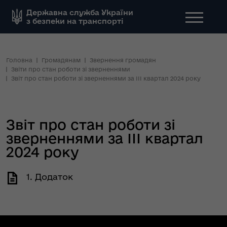
Державна служба України
з безпеки на транспорті
Головна
Громадянам
Звернення громадян
Звіти про стан роботи зі зверненнями
Звіт про стан роботи зі зверненнями за ІІI квартал 2024 року
Звіт про стан роботи зі
зверненнями за ІІI квартал
2024 року
1. Додаток