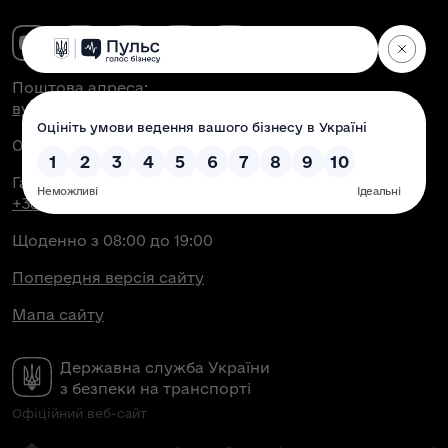
Поштова адреса:
вул. Антоновича, 51, м. Київ, 03150
Офіційна електронна пошта:
contact@dsbt.gov.ua
Гаряча лінія Укртрансбезпеки:
+38 (044) 350-43-04
Щоденно з 08:00 до 19:00
Попередня версія сайту
Мапа сайту
Державна служба України
з безпеки на транспорті
Офіційний веб-сайт