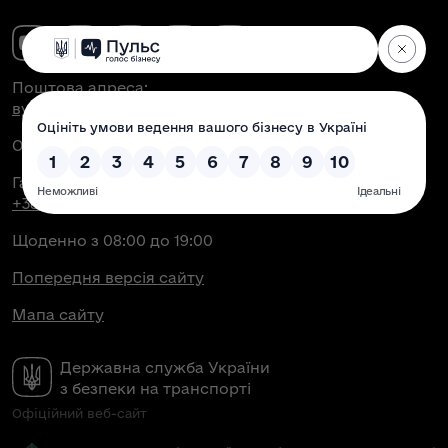
Поштова адреса:
вул. Антоновича, 51, м. Київ, 03150
Офіційна електронна пошта:
contact@dsbt.gov.ua
Гаряча лінія Укртрансбезпеки:
+38 (044) 350-43-04
Щоденно з 08:00 до 19:00
Попередня версія сайту
Мапа сайту
Державна служба України
з безпеки на транспорті
Офіційний веб-сайт