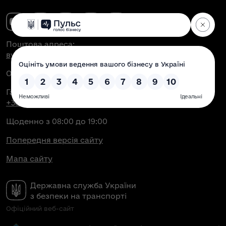
Поштова адреса:
вул. Антоновича, 51, м. Київ, 03150
Офіційна електронна пошта:
contact@dsbt.gov.ua
Гаряча лінія Укртрансбезпеки:
+38 (044) 350-43-04
Щоденно з 08:00 до 19:00
Попередня версія сайту
Мапа сайту
Державна служба України
з безпеки на транспорті
Офіційний веб-сайт