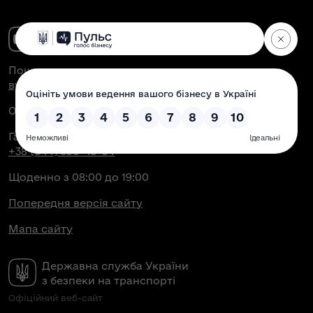
Поштова адреса:
вул. Антоновича, 51, м. Київ, 03150
Офіційна електронна пошта:
contact@dsbt.gov.ua
Гаряча лінія Укртрансбезпеки:
+38 (044) 350-43-04
Щоденно з 08:00 до 19:00
Попередня версія сайту
Мапа сайту
Державна служба України
з безпеки на транспорті
Офіційний веб-сайт