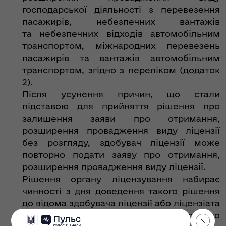
господарської діяльності з перевезення
пасажирів, небезпечних вантажів
та небезпечних відходів автомобільним
транспортом, міжнародних перевезень
пасажирів та вантажів автомобільним
транспортом, згідно з переліком (додаток
2).
Після усунення причин, що стали
підставою для прийняття рішення про
залишення заяви про отримання,
розширення провадження виду ліцензії
без розгляду, здобувач ліцензії може
повторно подати заяву про отримання,
розширення провадження виду ліцензії.
Рішення органу ліцензування набирає
чинності з дня доведення такого рішення
до відома здобувача ліцензії або ліцензіата
шляхом несення запису про нього до