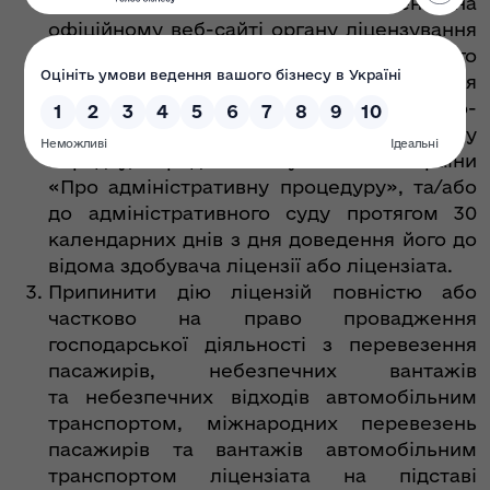
ліцензійного реєстру та оприлюднення на
офіційному веб-сайті органу ліцензування
наступного робочого дня після його
прийняття. Рішення органу ліцензування
може бути оскаржено до Експертно-
апеляційної ради з питань ліцензування у
порядку, передбаченому Законом України
«Про адміністративну процедуру», та/або
до адміністративного суду протягом 30
календарних днів з дня доведення його до
відома здобувача ліцензії або ліцензіата.
Припинити дію ліцензій повністю або
частково на право провадження
господарської діяльності з перевезення
пасажирів, небезпечних вантажів
та небезпечних відходів автомобільним
транспортом, міжнародних перевезень
пасажирів та вантажів автомобільним
транспортом ліцензіата на підставі