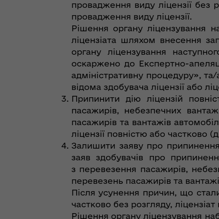
провадження виду ліцензії без 
провадження виду ліцензії.
Рішення органу ліцензування на
ліцензіата шляхом внесення за
органу ліцензування наступно
оскаржено до Експертно-апеляц
адміністративну процедуру», та/
відома здобувача ліцензії або ліц
Припинити дію ліцензій повні
пасажирів, небезпечних вантаж
пасажирів та вантажів автомобіл
ліцензії повністю або частково (д
Залишити заяву про припинення 
заяв здобувачів про припиненн
з перевезення пасажирів, небез
перевезень пасажирів та вантажі
Після усунення причин, що стал
частково без розгляду, ліцензіат
Рішення органу ліцензування наб