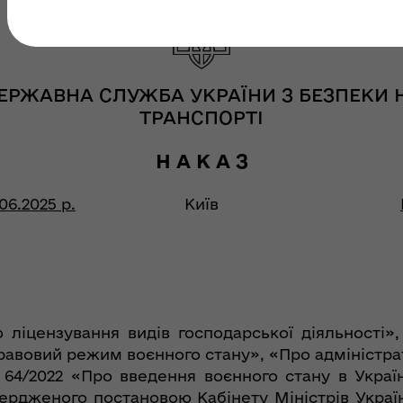
ЕРЖАВНА СЛУЖБА УКРАЇНИ З БЕЗПЕКИ 
ТРАНСПОРТІ
Н А К А З
.06.2025 р.
Київ
о ліцензування видів господарської діяльності»
правовий режим воєнного стану», «Про адміністр
64/2022 «Про введення воєнного стану в Україні
вердженого постановою Кабінету Міністрів Україн