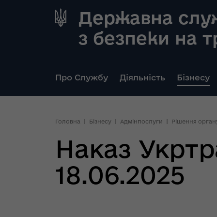
Державна слу
з безпеки на 
Про Службу
Діяльність
Бізнесу
Головна
Бізнесу
Адмінпослуги
Рішення орган
Наказ Укртр
18.06.2025