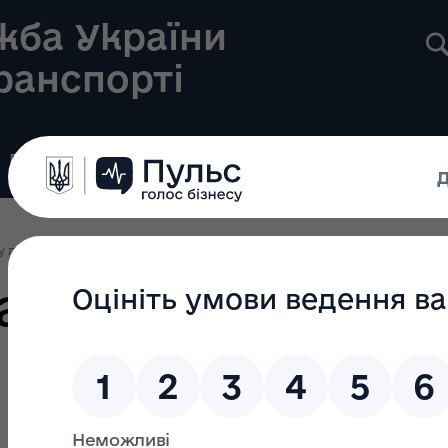
жба України
транспорті
Реєстри
Громадянам
Новини
Контакти
у ліцензування
Ліцензування 2025
Наказ Укртрансбезпеки № 1021 від
ансбезпеки № 10