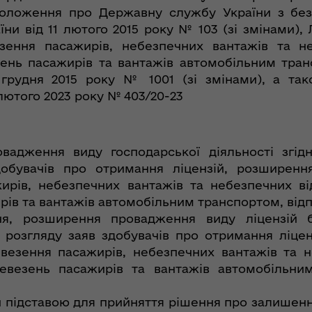
Положення про Державну службу України з без
їни від 11 лютого 2015 року № 103 (зі змінами
езення пасажирів, небезпечних вантажів та н
ень пасажирів та вантажів автомобільним тра
2 грудня 2015 року № 1001 (зі змінами), а та
лютого 2023 року № 403/20-23
овадження виду господарської діяльності згід
добувачів про отримання ліцензій, розширенн
жирів, небезпечних вантажів та небезпечних ві
в та вантажів автомобільним транспортом, відпо
я, розширення провадження виду ліцензій бе
 розгляду заяв здобувачів про отримання ліце
евезення пасажирів, небезпечних вантажів та 
евезень пасажирів та вантажів автомобільним
и підставою для прийняття рішення про залишен