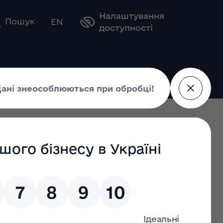
Налаштування
Оберіть свою мову
Пошук
EN
доступності
 18.06.2025
21 від