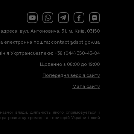
 адреса:
вул. Антоновича, 51, м. Київ, 03150
на електронна пошта:
contact@dsbt.gov.ua
лінія Укртрансбезпеки:
+38 (044) 350-43-04
Щоденно з 08:00 до 19:00
Попередня версія сайту
Мапа сайту
авчої влади, діяльність якого спрямовується і
тра розвитку громад та територій України і який