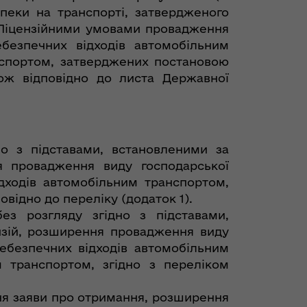
пеки на транспорті, затвердженого
), Ліцензійними умовами провадження
ебезпечних відходів автомобільним
нспортом, затверджених постановою
кож відповідно до листа Державної
но з підставами, встановленими за
я провадження виду господарської
дходів автомобільним транспортом,
відно до переліку (додаток 1).
з розгляду згідно з підставами,
нзій, розширення провадження виду
небезпечних відходів автомобільним
 транспортом, згідно з переліком
ня заяви про отримання, розширення