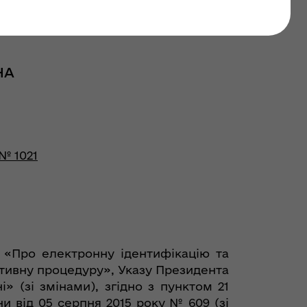
НА
№ 1021
, «Про електронну ідентифікацію та
ативну процедуру», Указу Президента
» (зі змінами), згідно з пунктом 21
и від 05 серпня 2015 року № 609 (зі