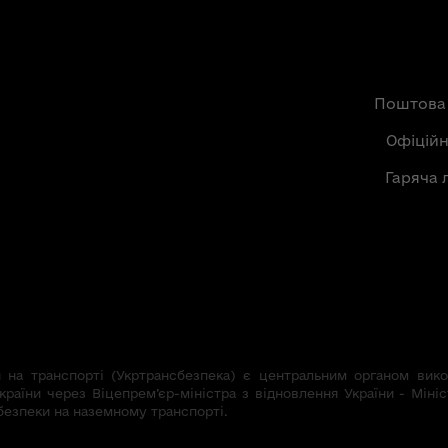
Поштова
Офіцій
Гаряча 
на транспорті (Укртрансбезпека) є центральним органом викон
країни через Віцепрем’єр-міністра з відновлення України - Мініс
безпеки на наземному транспорті.