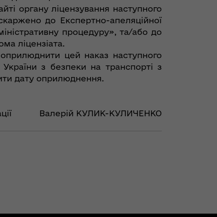
айті органу ліцензування наступного
скаржено до Експертно-апеляційної
іністративну процедуру», та/або до
ома ліцензіата.
 оприлюднити цей наказ наступного
України з безпеки на транспорті з
чити дату оприлюднення.
ції
Валерій КУЛИК-КУЛИЧЕНКО