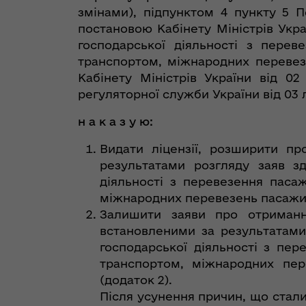
змінами), підпунктом 4 пункту 5 
постановою Кабінету Міністрів Укра
господарської діяльності з перев
транспортом, міжнародних перевез
Кабінету Міністрів України від 0
регуляторної служби України від 03 
н а к а з у ю:
Видати ліцензії, розширити пр
результатами розгляду заяв з
діяльності з перевезення паса
міжнародних перевезень пасажирі
Залишити заяви про отриманн
встановленими за результатами
господарської діяльності з пер
транспортом, міжнародних пер
(додаток 2).
Після усунення причин, що стал