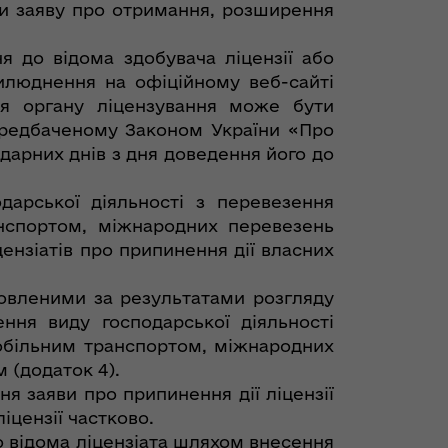
ти заяву про отримання, розширення
я до відома здобувача ліцензії або
илюднення на офіційному веб-сайті
ня органу ліцензування може бути
ередбаченому Законом України «Про
дарних днів з дня доведення його до
дарської діяльності з перевезення
анспортом, міжнародних перевезень
цензіатів про припинення дії власних
ановленими за результатами розгляду
ння виду господарської діяльності
мобільним транспортом, міжнародних
 (додаток 4).
я заяви про припинення дії ліцензії
іцензії частково.
о відома ліцензіата шляхом внесення