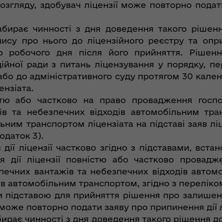
розгляду, здобувач ліцензії може повторно пода
бирає чинності з дня доведення такого рішенн
пису про нього до ліцензійного реєстру та опр
го робочого дня після його прийняття. Рішен
ійної ради з питань ліцензування у порядку, п
або до адміністративного суду протягом 30 кален
ензіата.
стю або частково на право провадження госпо
ів та небезпечних відходів автомобільним тр
ьним транспортом ліцензіата на підставі заяв лі
одаток 3).
дії ліцензії частково згідно з підставами, вст
я дії ліцензії повністю або частково провадже
печних вантажів та небезпечних відходів авто
в автомобільним транспортом, згідно з переліком
и підставою для прийняття рішення про залишенн
 може повторно подати заяву про припинення дії л
ирає чинності з дня доведення такого рішення д