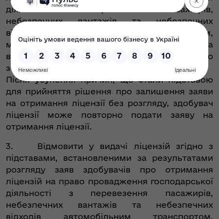
діяльності з перевезення пасажирів,
небезпечних вантажів та небезпечних
відходів автомобільним транспортом,
міжнародних перевезень пасажирів та
вантажів автомобільним транспортом, згідно
з переліком (додаток 2).
Після усунення причин, що стали підставою
для прийняття рішення про залишення заяви
на отримання ліцензії без розгляду, здобувач
ліцензії може повторно подати заяву на
отримання ліцензії.
3. Відмовити у видачі ліцензій згідно з
підставами, встановленими за результатами
розгляду заяв здобувачів про отримання
ліцензій на право провадження господарської
діяльності з перевезення пасажирів,
небезпечних вантажів та небезпечних
відходів автомобільним транспортом,