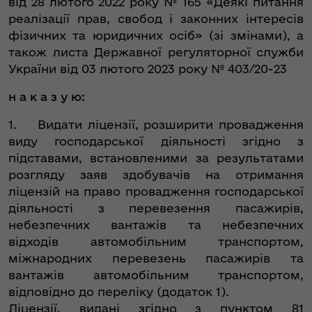
від 28 лютого 2022 року № 165 «Деякі питання
реалізації прав, свобод і законних інтересів
фізичних та юридичних осіб» (зі змінами), а
також листа Державної регуляторної служби
України від 03 лютого 2023 року № 403/20-23
н а к а з у ю:
1. Видати ліцензії, розширити провадження
виду господарської діяльності згідно з
підставами, встановленими за результатами
розгляду заяв здобувачів на отримання
ліцензій на право провадження господарської
діяльності з перевезення пасажирів,
небезпечних вантажів та небезпечних
відходів автомобільним транспортом,
міжнародних перевезень пасажирів та
вантажів автомобільним транспортом,
відповідно до переліку (додаток 1).
Ліцензії, видані згідно з пунктом 81