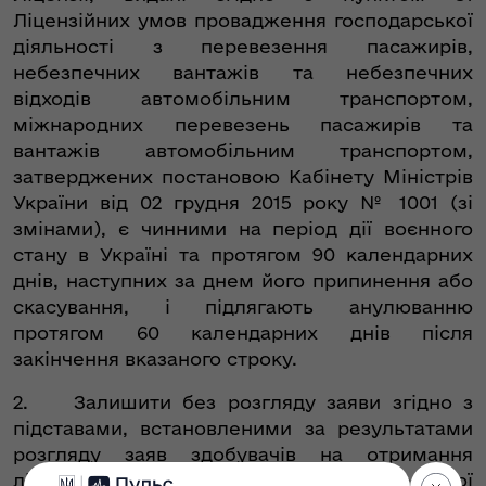
Ліцензійних умов провадження господарської
діяльності з перевезення пасажирів,
небезпечних вантажів та небезпечних
відходів автомобільним транспортом,
міжнародних перевезень пасажирів та
вантажів автомобільним транспортом,
затверджених постановою Кабінету Міністрів
України від 02 грудня 2015 року № 1001 (зі
змінами), є чинними на період дії воєнного
стану в Україні та протягом 90 календарних
днів, наступних за днем його припинення або
скасування, і підлягають анулюванню
протягом 60 календарних днів після
закінчення вказаного строку.
2. Залишити без розгляду заяви згідно з
підставами, встановленими за результатами
розгляду заяв здобувачів на отримання
ліцензій на право провадження господарської