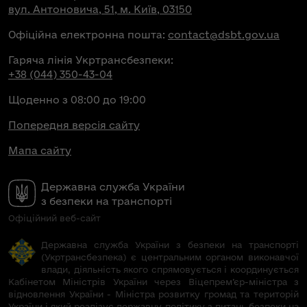
вул. Антоновича, 51, м. Київ, 03150
Офіційна електронна пошта:
contact@dsbt.gov.ua
Гаряча лінія Укртрансбезпеки:
+38 (044) 350-43-04
Щоденно з 08:00 до 19:00
Попередня версія сайту
Мапа сайту
Державна служба України
з безпеки на транспорті
Офіційний веб-сайт
Державна служба України з безпеки на транспорті
(Укртрансбезпека) є центральним органом виконавчої
влади, діяльність якого спрямовується і координується
Кабінетом Міністрів України через Віцепрем’єр-міністра з
відновлення України - Міністра розвитку громад та територій
України і який реалізує державну політику з питань безпеки на