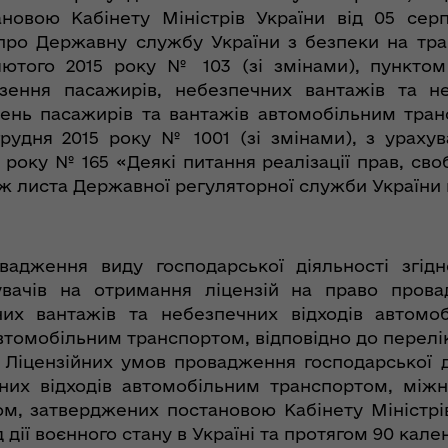
ановою Кабінету Міністрів України від 05 сер
про Державну службу України з безпеки на тра
1 лютого 2015 року № 103 (зі змінами), пункто
езення пасажирів, небезпечних вантажів та н
ень пасажирів та вантажів автомобільним тра
 грудня 2015 року № 1001 (зі змінами), з ураху
2 року № 165 «Деякі питання реалізації прав, сво
ож листа Державної регуляторної служби України 
овадження виду господарської діяльності згід
вачів на отримання ліцензій на право прова
них вантажів та небезпечних відходів автомо
втомобільним транспортом, відповідно до перелік
81 Ліцензійних умов провадження господарської 
них відходів автомобільним транспортом, мі
м, затверджених постановою Кабінету Міністрів
д дії воєнного стану в Україні та протягом 90 кал