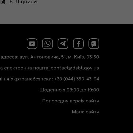
6. Підписи
 адреса:
вул. Антоновича, 51, м. Київ, 03150
на електронна пошта:
contact@dsbt.gov.ua
лінія Укртрансбезпеки:
+38 (044) 350-43-04
Щоденно з 08:00 до 19:00
Попередня версія сайту
Мапа сайту