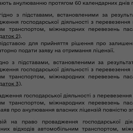
гають анулюванню протягом 60 календарних днів п
гідно з підставами, встановленими за результ
дження господарської діяльності з перевезення 
ним транспортом, міжнародних перевезень пас
даток 2
).
підставою для прийняття рішення про залишенн
вторно подати заяву на отримання ліцензії.
гідно з підставами, встановленими за результа
дження господарської діяльності з перевезення 
ним транспортом, міжнародних перевезень пас
даток 3
).
вадження господарської діяльності з перевезення
ним транспортом, міжнародних перевезень пас
 заяв про анулювання власних ліцензій повністю зг
зій на право провадження господарської дія
них відходів автомобільним транспортом, мі