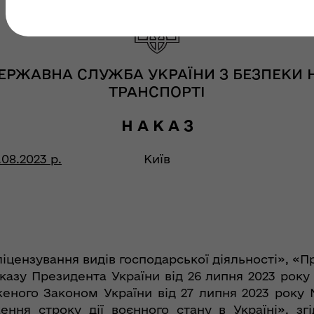
ЕРЖАВНА СЛУЖБА УКРАЇНИ З БЕЗПЕКИ 
ТРАНСПОРТІ
Н А К А З
.08.2023 р.
Київ
ліцензування видів господарської діяльності», «П
казу Президента України від 26 липня 2023 року
дженого Законом України від 27 липня 2023 року
ння строку дії воєнного стану в Україні», згі