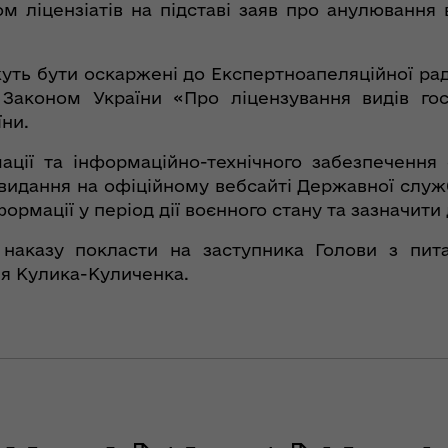
 ліцензіатів на підставі заяв про анулювання 
уть бути оскаржені до Експертноапеляційної рад
 Законом України «Про ліцензування видів гос
їни.
ації та інформаційно-технічного забезпечення
 видання на офіційному вебсайті Державної служб
ормації у період дії воєнного стану та зазначит
 наказу покласти на заступника Голови з пит
ія Кулика-Куличенка.