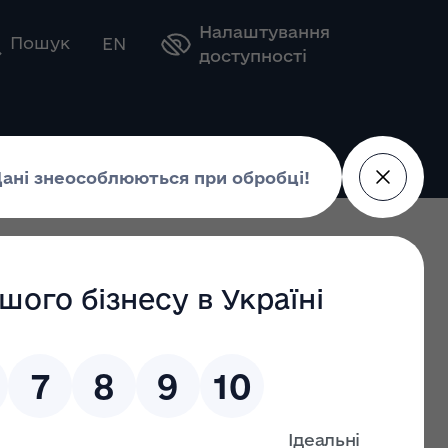
Налаштування
Оберіть свою мову
Пошук
EN
доступності
30.08.2023
9 від