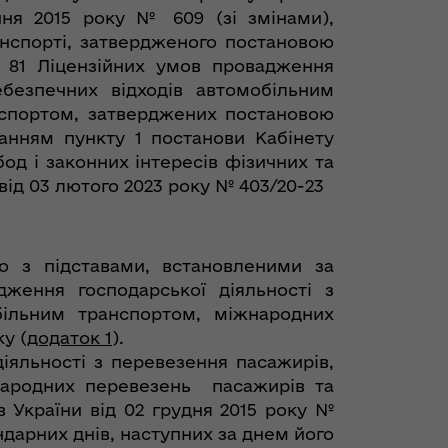
пня 2015 року № 609 (зі змінами),
нспорті, затвердженого постановою
м 81 Ліцензійних умов провадження
ебезпечних відходів автомобільним
нспортом, затверджених постановою
ванням пункту 1 постанови Кабінету
бод і законних інтересів фізичних та
від 03 лютого 2023 року № 403/20-23
но з підставами, встановленими за
дження господарської діяльності з
більним транспортом, міжнародних
у (
додаток 1
).
діяльності з перевезення пасажирів,
жнародних перевезень пасажирів та
 України від 02 грудня 2015 року №
ендарних днів, наступних за днем його