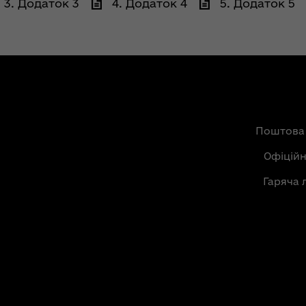
3. Додаток 3
4. Додаток 4
5. Додаток 5
Поштова
Офіцій
Гаряча 