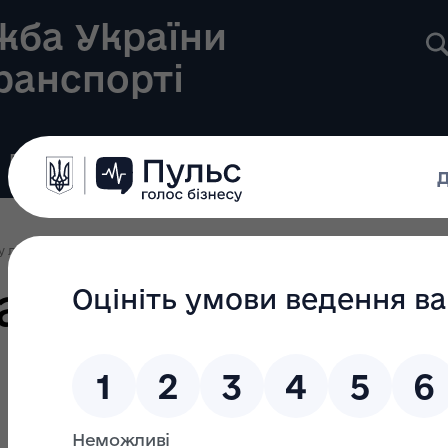
жба України
транспорті
Реєстри
Громадянам
Новини
Контакти
у ліцензування
Ліцензування 2023
Наказ Укртрансбезпеки №589 від 
ансбезпеки №58