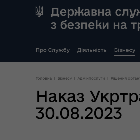
Державна слу
з безпеки на 
Про Службу
Діяльність
Бізнесу
Головна
Бізнесу
Адмінпослуги
Рішення орган
Наказ Укртр
30.08.2023