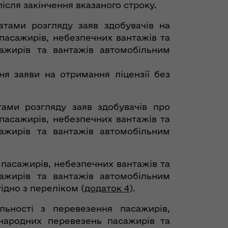
ісля закінчення вказаного строку.
атами розгляду заяв здобувачів на
пасажирів, небезпечних вантажів та
ажирів та вантажів автомобільним
я заяви на отримання ліцензії без
тами розгляду заяв здобувачів про
пасажирів, небезпечних вантажів та
ажирів та вантажів автомобільним
 пасажирів, небезпечних вантажів та
ажирів та вантажів автомобільним
ідно з переліком (
додаток 4
).
льності з перевезення пасажирів,
жнародних перевезень пасажирів та