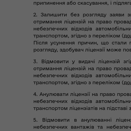
припинення або скасування, і підля
2. Залишити без розгляду заяви з
отримання ліцензій на право прова
небезпечних відходів автомобіль
транспортом, згідно з переліком (
до
Після усунення причин, що стали 
розгляду, здобувач ліцензії може по
3. Відмовити у видачі ліцензій з
отримання ліцензій на право прова
небезпечних відходів автомобіль
транспортом, згідно з переліком (
до
4. Анулювати ліцензії на право про
небезпечних відходів автомобіль
транспортом ліцензіатів на підставі
5. Відмовити в анулюванні ліцен
небезпечних вантажів та небезпеч