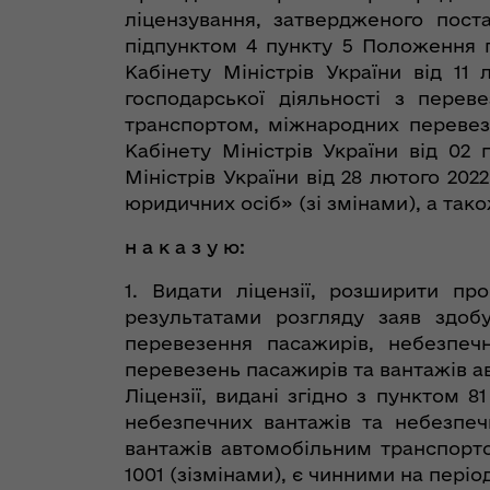
ліцензування, затвердженого пост
підпунктом 4 пункту 5 Положення 
Кабінету Міністрів України від 1
господарської діяльності з перев
транспортом, міжнародних перевез
Кабінету Міністрів України від 02
Міністрів України від 28 лютого 202
юридичних осіб» (зі змінами), а так
н а к а з у ю:
1. Видати ліцензії, розширити пр
результатами розгляду заяв здобу
перевезення пасажирів, небезпеч
перевезень пасажирів та вантажів а
Ліцензії, видані згідно з пунктом 
небезпечних вантажів та небезпеч
вантажів автомобільним транспорто
1001 (зізмінами), є чинними на періо