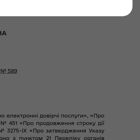
НА
№ 589
ро електронні довірчі послуги», «Про
 № 451 «Про продовження строку дії
 № 3275-IX «Про затвердження Указу
дно з пунктом 21 Переліку органів