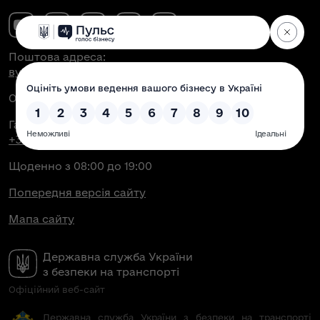
Поштова адреса:
вул. Антоновича, 51, м. Київ, 03150
Офіційна електронна пошта:
contact@dsbt.gov.ua
Гаряча лінія Укртрансбезпеки:
+38 (044) 350-43-04
Щоденно з 08:00 до 19:00
Попередня версія сайту
Мапа сайту
Державна служба України
з безпеки на транспорті
Офіційний веб-сайт
Державна служба України з безпеки на транспорті