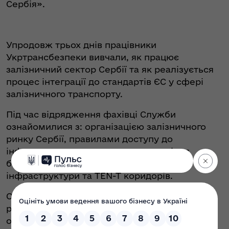
Сербія».
Упродовж трьох днів працівники
Укртрансбезпеки вивчали, як працює
залізничний сектор Сербії та як реалізується
процес інтеграції до стандартів ЄС у сфері
залізничного транспорту.
Під час відрядження фахівці Служби
ознайомилися з: організацією залізничного
ринку Сербії, правилами доступу до
інфраструктури, системами управління
безпекою, підходами до розвитку
інфраструктури та TEN-T коридорів.
Особливу увагу приділили організації роботи
регуляторного органу, органу з безпеки,
органу ліцензування, а також практикам