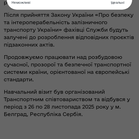
розвитку інтермодальних перевезень.
Після прийняття Закону України «Про безпеку
та інтероперабельність залізничного
транспорту України» фахівці Служби будуть
залучені до розроблення відповідних проєктів
підзаконних актів.
Продовжуємо працювати над розбудовою
сучасної, прозорої та безпечної транспортної
системи країни, орієнтованої на європейські
стандарти.
Навчальний візит був організований
Транспортним співтовариством та відбувся у
період з 26 по 28 листопада 2025 року у м.
Белград, Республіка Сербія.