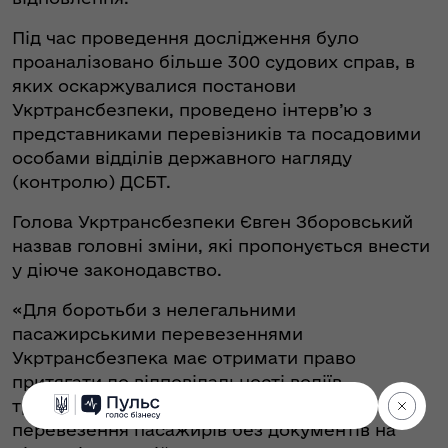
Під час проведення дослідження було
проаналізовано більше 300 судових справ, в
яких оскаржувалися постанови
Укртрансбезпеки, проведено інтерв’ю з
представниками перевізників та посадовими
особами відділів державного нагляду
(контролю) ДСБТ.
Голова Укртрансбезпеки Євген Зборовський
назвав головні зміни, які пропонується внести
у діюче законодавство.
«Для боротьби з нелегальними
пасажирськими перевезеннями
Укртрансбезпека має отримати право
притягати до відповідальності водіїв
транспортних засобів, які здійснюють
перевезення пасажирів без документів на