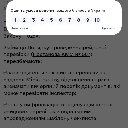
підставі яких здійснюються перевезення та
без державної реєстрації як суб’єкта
господарювання, — заявив Євген Зборовський
під час презентації аналітичного звіту. —
Відповідні пропозиції відображені в
проєкті
Закону 11025
».
Зміни до Порядку проведення рейдової
перевірки (
Постанова КМУ №1567
)
передбачають:
✅затвердження чек-листа перевірки та
надання Міністерству відновлення права
визначати вичерпний перелік документів, які
може перевіряти інспектор;
✅повну цифровізацію процесу здійснення
рейдових перевірок з подальшим
впровадженням шаблону чек-листа;