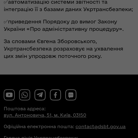
✅автоматизацію системи звітності та
інтеграцію її з базами даних Укртрансбезпеки;
✅приведення Порядоку до вимог Закону
України «Про адміністративну процедуру».
За словами Євгена Зборовського,
Укртрансбезпека розраховує на ухвалення
цих змін упродовж поточного року.
Поштова адреса:
вул. Антоновича, 51, м. Київ, 03150
Офіційна електронна пошта:
contact@dsbt.gov.ua
Гаряча лінія Укртрансбезпеки: