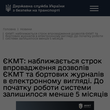
Державна служба України
з безпеки на транспорті
Головна
Новини
ЄКМТ: наближається строк впровадження дозволів ЄКМТ та
бортових журналів в електронному вигляді. До початку роботи
системи залишилося менше 5 місяців
ЄКМТ: наближається строк
впровадження дозволів
ЄКМТ та бортових журналів
в електронному вигляді. До
початку роботи системи
залишилося менше 5 місяців