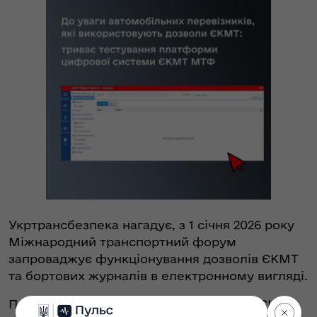
Укртрансбезпека нагадує, з 1 січня 2026 року
Міжнародний транспортний форум
запроваджує функціонування дозволів ЄКМТ
та бортових журналів в електронному вигляді.
Протягом 2025 року власники дозволів ЄКМТ