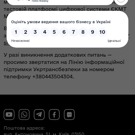
мають можливість здійснювати роботу на
тестовій платформі цифрової системи ЄКМТ
МТФ.
Відео роботи з системою можна переглянути
за покликанням
https://youtu.be/oea-fxsbk3g?
si=if4P_ErhkaQc_nPM
У разі виникнення додаткових питань —
просимо звертатися на Лінію інформаційної
підтримки Укртрансбезпеки за номером
телефону +380443504304.
Поштова адреса:
вул. Антоновича, 51, м. Київ, 03150