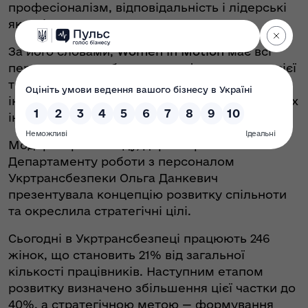
професіоналізм, відповідальність і лідерські
якості.
За його словами,
Women in Motion
має всі
передумови, щоб стати платформою для всієї
транспортної сфери України — від державних
інституцій до логістичних компаній та великих
інфраструктурних підприємств.
Модераторка заходу, директорка
Департаменту роботи з персоналом
Укртрансбезпеки Ольга Данкевич
презентувала концепцію розвитку спільноти
та окреслила стратегічні цілі.
Сьогодні в Укртрансбезпеці працюють 246
жінок, що становить 21% від загальної
кількості працівників. Наступним етапом
розвитку визначено збільшення цієї частки до
40%, а стратегічною метою — формування