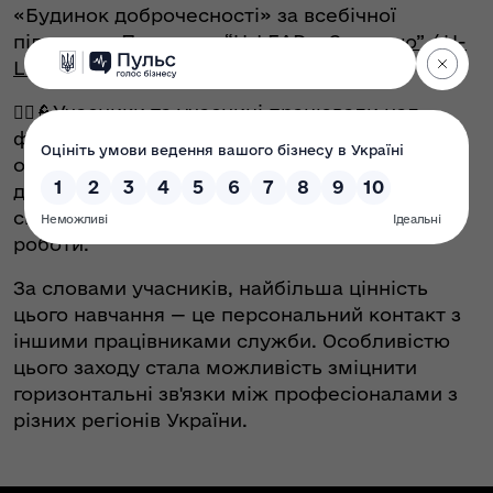
«Будинок доброчесності» за всебічної
підтримки Програми
“U-LEAD з Європою” / U-
LEAD with Europe Programme
.
👮‍♂️👮Учасники та учасниці працювали над
формуванням цінностей службовця ДСБТ,
обговорювали питання професійної
доброчесності та іміджу, розбирали складні й
специфічні ситуації, що виникають під час
роботи.
За словами учасників, найбільша цінність
цього навчання — це персональний контакт з
іншими працівниками служби. Особливістю
цього заходу стала можливість зміцнити
горизонтальні зв'язки між професіоналами з
різних регіонів України.