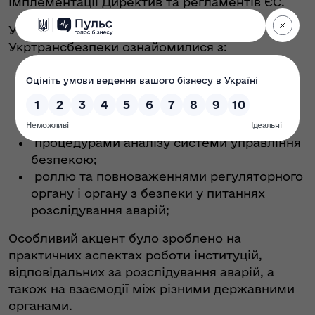
імплементації Директив та регламентів ЄС.
У межах відрядження фахівці
Укртрансбезпеки ознайомилися з:
⁠ ⁠вимогами до розслідування аварій та
подій на залізничному транспорті;
⁠ ⁠порядками та процедурами аналізу
залізничної системи в цілому;
⁠ ⁠процедурами аналізу системи управління
безпекою;
⁠ ⁠роллю та повноваженнями регуляторного
органу і органу з безпеки у питаннях
розслідування аварій;
Особливий акцент було зроблено на
практичних аспектах роботи інституцій,
відповідальних за розслідування аварій, а
також на взаємодії між різними державними
органами.