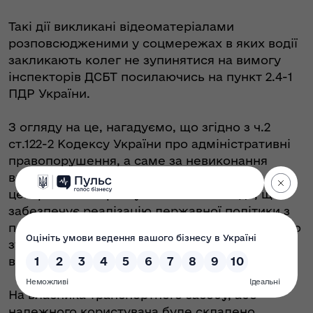
Такі дії викликані відеоматеріалами
розповсюдженими у соцмережах в яких водії
закликають колег не зупинятися на вимогу
інспекторів ДСБТ посилаючись на пункт 2.4-1
ПДР України.
З огляду на це, нагадуємо, що згідно з ч.2
ст.122-2 Кодексу України про адміністративні
правопорушення, а саме за невиконання
вимог уповноваженої посадової особи
центрального органу виконавчої влади, що
забезпечує реалізацію державної політики з
питань безпеки на наземному транспорті, про
зупинку транспортного засобу передбачено
відповідальність.
На власника транспортного засобу, або
належного користувача буде складено