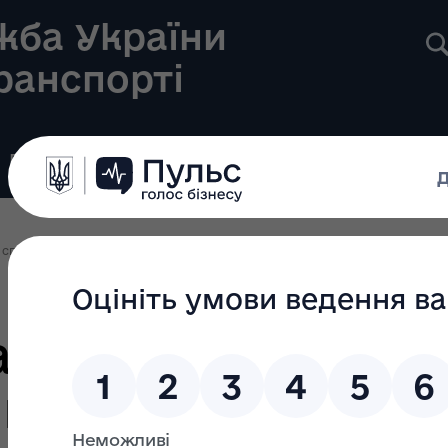
жба України
транспорті
Реєстри
Громадянам
Новини
Контакти
р спортивних подій від Мінветеранів
абілітація: кален
подій від Мінве