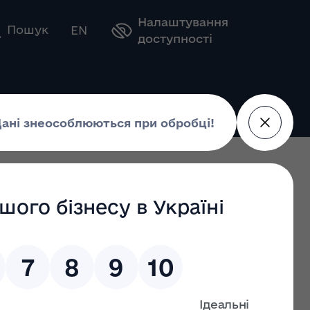
Налаштування
Оберіть свою мову
Пошук
EN
доступності
дар
теранів