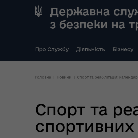
Державна слу
з безпеки на 
Про Службу
Діяльність
Бізнесу
Головна
Новини
Спорт та реабілітація: календа
Спорт та ре
спортивних 