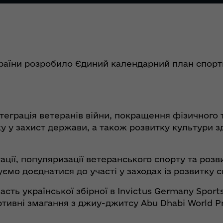
раїни розробило Єдиний календарний план спорти
нтеграція ветеранів війни, покращення фізичного
ску у захист держави, а також розвитку культури 
ації, популяризації ветеранського спорту та розв
мо доєднатися до участі у заходах із розвитку с
сть української збірної в Invictus Germany Sports 
ртивні змагання з джиу-джитсу Abu Dhabi World Pro