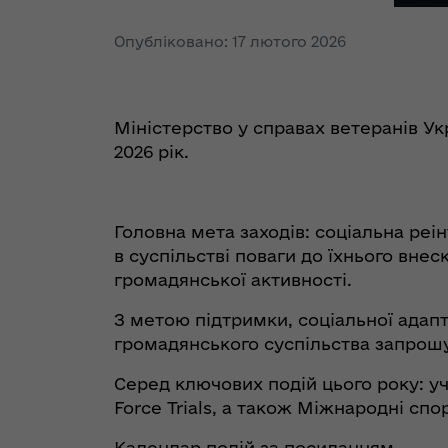
Опубліковано: 17 лютого 2026
Міністерство у справах ветеранів Ук
2026 рік.
Головна мета заходів: соціальна реі
в суспільстві поваги до їхнього вне
громадянської активності.
З метою підтримки, соціальної адапт
громадянського суспільства запрошує
Серед ключових подій цього року: уча
Force Trials, а також Міжнародні спо
Календар подій за
посиланням