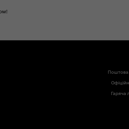
ом!
Поштова
Офіцій
Гаряча 