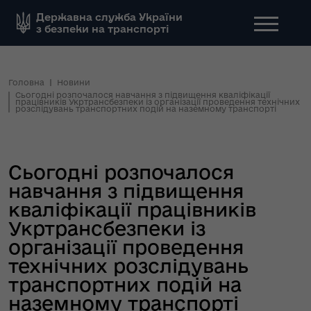
Державна служба України
з безпеки на транспорті
Головна
Новини
Сьогодні розпочалося навчання з підвищення кваліфікації
працівників Укртрансбезпеки із організації проведення технічних
розслідувань транспортних подій на наземному транспорті
Сьогодні розпочалося
навчання з підвищення
кваліфікації працівників
Укртрансбезпеки із
організації проведення
технічних розслідувань
транспортних подій на
наземному транспорті