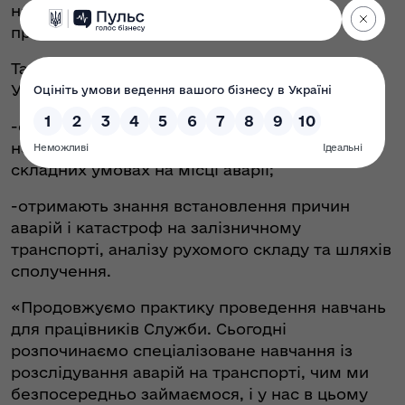
наземному транспорті, формування
пропозицій щодо безпекових заходів.
Також під час навчання працівники
Укртрансбезпеки:
-оволодіють навичками надавання
невідкладної домедичної допомоги в
складних умовах на місці аварії;
-отримають знання встановлення причин
аварій і катастроф на залізничному
транспорті, аналізу рухомого складу та шляхів
сполучення.
«Продовжуємо практику проведення навчань
для працівників Служби. Сьогодні
розпочинаємо спеціалізоване навчання із
розслідування аварій на транспорті, чим ми
безпосередньо займаємося, і у нас в цьому