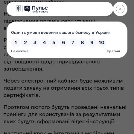
електронному кабінеті.
На сьогодні триває тестування Реєстру:
підключення органів сертифікації,
випробувальних лабораторій та їх експертів.
Реєстр як єдина база даних міститиме
сертифікати трьох типів: сертифікати типу,
сертифікати відповідності та сертифікати
відповідності щодо індивідуального
затвердження.
Через електронний кабінет буде можливим
подати заявку на отримання всіх трьох типів
сертифікатів.
Протягом лютого будуть проведені навчальні
тренінги для користувачів за результатами
яких будуть сформовані відео-інструкції.
Наступний крок — інтеграції з мобільним