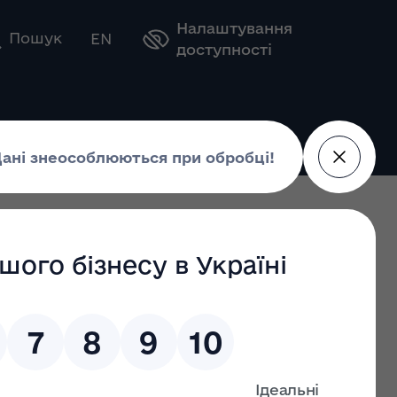
Налаштування
Оберіть свою мову
Пошук
EN
доступності
рік
авної
 транспорті