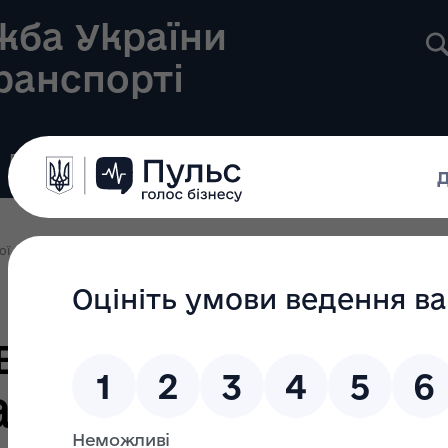
жба України
транспорті
Реєстри
Громадянам
Новини
Контакти
ї служби України з безпеки на транспорті Євгена Зборовського за 2023 
віт голови Держ
їни з безпеки на