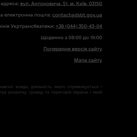
 адреса:
вул. Антоновича, 51, м. Київ, 03150
на електронна пошта:
contact@dsbt.gov.ua
лінія Укртрансбезпеки:
+38 (044) 350-43-04
Щоденно з 08:00 до 19:00
Попередня версія сайту
Мапа сайту
авчої влади, діяльність якого спрямовується і
тра розвитку громад та територій України і який