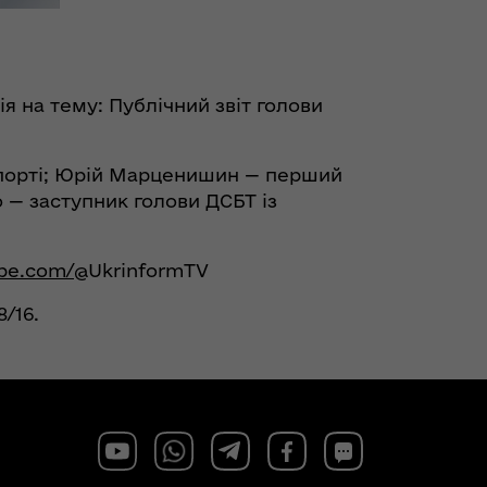
я на тему: Публічний звіт голови
спорті; Юрій Марценишин — перший
 — заступник голови ДСБТ із
be.com/
@UkrinformTV
/16.