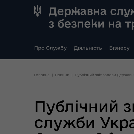
Державна слу
з безпеки на 
Про Службу
Діяльність
Бізнесу
Головна
Новини
Публічний звіт голови Державно
Публічний з
служби Укра