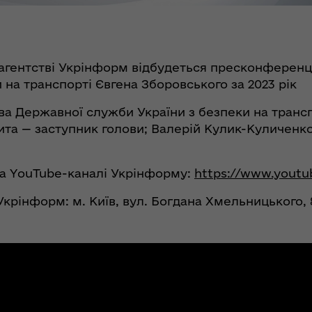
 агентстві Укрінформ відбудеться пресконференці
на транспорті Євгена Зборовського за 2023 рік
ова Державної служби України з безпеки на тран
ита — заступник голови; Валерій Кулик-Куличенко
 та YouTube-каналі Укрінформу:
https://www.youtu
крінформ: м. Київ, вул. Богдана Хмельницького, 8