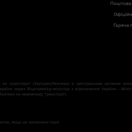
Поштова
Офіцій
Гаряча 
на транспорті (Укртрансбезпека) є центральним органом викон
країни через Віцепрем’єр-міністра з відновлення України - Мініс
безпеки на наземному транспорті.
icense, якщо не зазначено інше