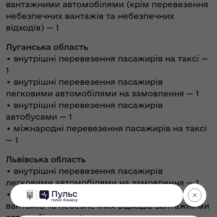
вантажними автомобілями (крім перевезення
небезпечних вантажів та небезпечних
відходів) — 1
Луганська область
• внутрішні перевезення пасажирів на таксі —
1
• внутрішні перевезення пасажирів
легковими автомобілями на замовлення — 1
• внутрішні перевезення пасажирів
автобусами — 1
• міжнародні перевезення пасажирів на таксі
— 1
Львівська область
• внутрішні перевезення пасажирів
легковими автомобілями на замовлення — 1
• внутрішні перевезення небезпечних
вантажів та небезпечних відходів вантажними