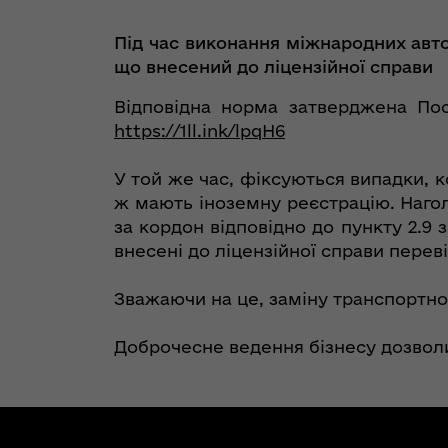
Під час виконання міжнародних авт
що внесений до ліцензійної справи
Відповідна норма затверджена По
https://1ll.ink/lpqH6
У той же час, фіксуються випадки, 
ж мають іноземну реєстрацію. Наголо
за кордон відповідно до пункту 2.9
внесені до ліцензійної справи перев
Зважаючи на це, заміну транспортног
Доброчесне ведення бізнесу дозволи