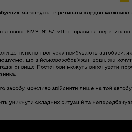
обусних маршрутів перетинати кордон можливо 
становою КМУ №57 «Про правила перетинання
коли до пунктів пропуску прибувають автобуси, я
шуємо, що військовозобов’язані водії, які хочу
 згаданої вище Постанови можуть виконувати пе
ізника.
о засобу можливо здійснити лише на той автобус,
ть уникнути складних ситуацій та непередбачува