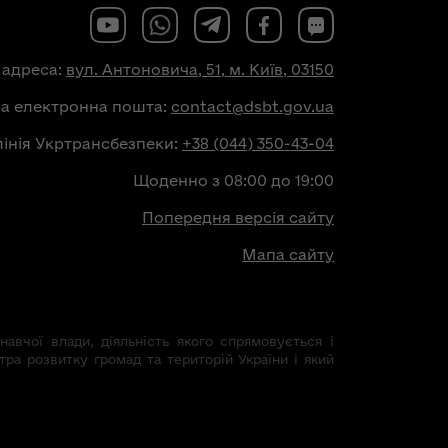
 адреса:
вул. Антоновича, 51, м. Київ, 03150
на електронна пошта:
contact@dsbt.gov.ua
лінія Укртрансбезпеки:
+38 (044) 350-43-04
Щоденно з 08:00 до 19:00
Попередня версія сайту
Мапа сайту
авчої влади, діяльність якого спрямовується і
тра розвитку громад та територій України і який