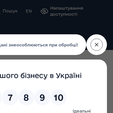
Налаштування
Оберіть свою мову
Пошук
EN
доступності
ержавного