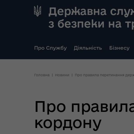
Державна слу
з безпеки на 
Про Службу
Діяльність
Бізнесу
Головна
Новини
Про правила перетинання дер
Про правил
кордону