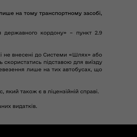
лише на тому транспортному засобі,
 державного кордону» – пункт 2.9
кі не внесені до Системи «Шлях» або
ть скористатись підставою для виїзду
ревезення лише на тих автобусах, що
 який також є в ліцензійній справі.
них видатків.