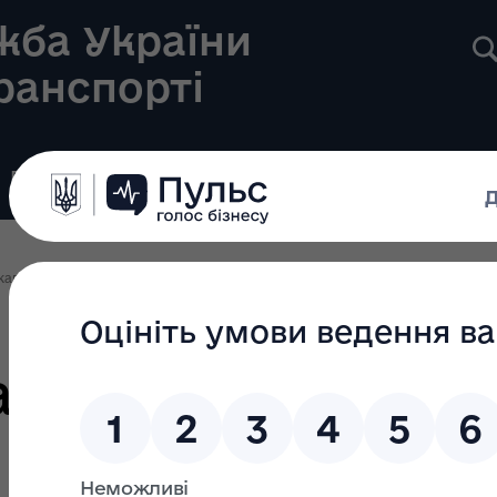
жба України
транспорті
Реєстри
Громадянам
Новини
Контакти
жавного кордону
а перетинання д