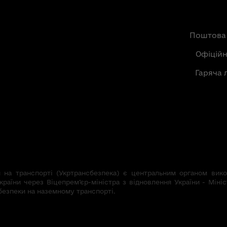
Поштова
Офіцій
Гаряча 
на транспорті (Укртрансбезпека) є центральним органом викон
країни через Віцепрем’єр-міністра з відновлення України - Мініс
безпеки на наземному транспорті.