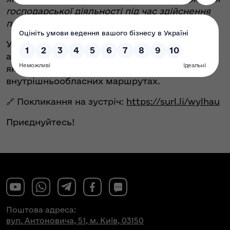
господарської діяльності під час здійснення
перевезень пасажирів автобусами
».
Учасники: представники обласних військових
адміністрацій та автомобільних перевізників,
які здійснюють перевезення пасажирів на
внутрішньообласних маршрутах.
🔗 Покликання на зустріч:
https://surl.li/wylhau
Приєднуйтесь!
Поштова адреса:
вул. Антоновича, 51, м. Київ, 03150