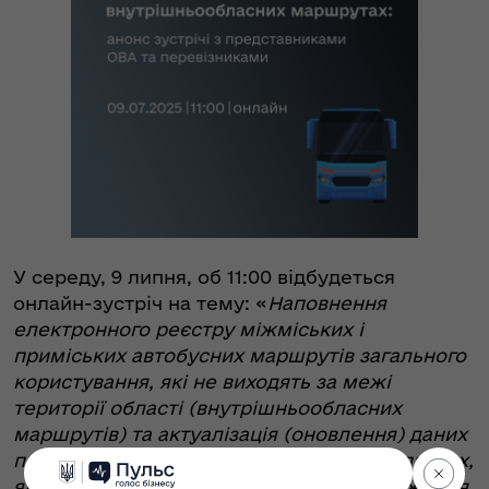
У середу, 9 липня, об 11:00 відбудеться
онлайн-зустріч на тему: «
Наповнення
електронного реєстру міжміських і
приміських автобусних маршрутів загального
користування, які не виходять за межі
території області (внутрішньообласних
маршрутів) та актуалізація (оновлення) даних
про транспортні засоби в ліцензійних справах,
які використовуються як засоби провадження