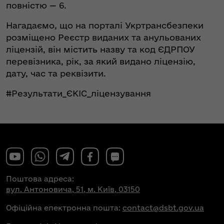
повністю — 6.
Нагадаємо, що на порталі Укртрансбезпеки
розміщено Реєстр виданих та анульованих
ліцензій, він містить назву та код ЄДРПОУ
перевізника, рік, за який видано ліцензію,
дату, час та реквізити.
#Результати_ЄКІС_ліцензування
Поштова адреса:
вул. Антоновича, 51, м. Київ, 03150
Офіційна електронна пошта:
contact@dsbt.gov.ua