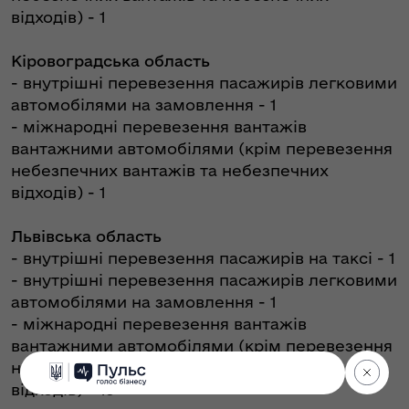
відходів) - 1
Кіровоградська область
- внутрішні перевезення пасажирів легковими
автомобілями на замовлення - 1
- міжнародні перевезення вантажів
вантажними автомобілями (крім перевезення
небезпечних вантажів та небезпечних
відходів) - 1
Львівська область
- внутрішні перевезення пасажирів на таксі - 1
- внутрішні перевезення пасажирів легковими
автомобілями на замовлення - 1
- міжнародні перевезення вантажів
вантажними автомобілями (крім перевезення
небезпечних вантажів та небезпечних
відходів) - 13