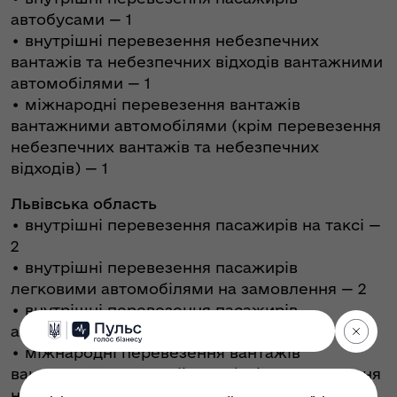
автобусами — 1
• внутрішні перевезення небезпечних
вантажів та небезпечних відходів вантажними
автомобілями — 1
• міжнародні перевезення вантажів
вантажними автомобілями (крім перевезення
небезпечних вантажів та небезпечних
відходів) — 1
Львівська область
• внутрішні перевезення пасажирів на таксі —
2
• внутрішні перевезення пасажирів
легковими автомобілями на замовлення — 2
• внутрішні перевезення пасажирів
автобусами — 1
• міжнародні перевезення вантажів
вантажними автомобілями (крім перевезення
небезпечних вантажів та небезпечних