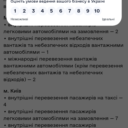
відходів) — 6
Миколаївська область
• внутрішні перевезення пасажирів
легковими автомобілями на замовлення — 2
• внутрішні перевезення небезпечних
вантажів та небезпечних відходів вантажними
автомобілями — 1
• міжнародні перевезення вантажів
вантажними автомобілями (крім перевезення
небезпечних вантажів та небезпечних
відходів) — 2
м. Київ
• внутрішні перевезення пасажирів на таксі —
4
• внутрішні перевезення пасажирів
легковими автомобілями на замовлення — 7
• внутрішні перевезення пасажирів