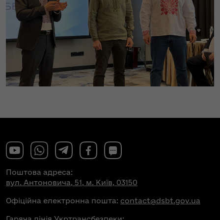
Поштова адреса:
вул. Антоновича, 51, м. Київ, 03150
Офіційна електронна пошта:
contact@dsbt.gov.ua
Гаряча лінія Укртрансбезпеки: