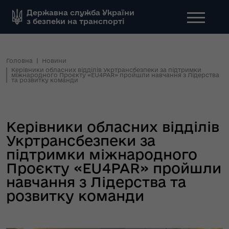
Державна служба України
з безпеки на транспорті
Головна
Новини
Керівники обласних відділів Укртрансбезпеки за підтримки
міжнародного Проєкту «EU4PAR» пройшли навчання з Лідерства
та розвитку команди
Керівники обласних відділів
Укртрансбезпеки за
підтримки міжнародного
Проєкту «EU4PAR» пройшли
навчання з Лідерства та
розвитку команди