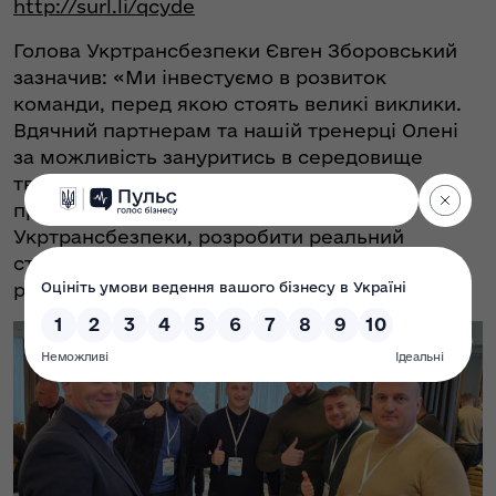
http://surl.li/qcyde
Голова Укртрансбезпеки Євген Зборовський
зазначив: «Ми інвестуємо в розвиток
команди, перед якою стоять великі виклики.
Вдячний партнерам та нашій тренерці Олені
за можливість зануритись в середовище
творчості та натхнення, серйозно
проаналізувати подальший шлях
Укртрансбезпеки, розробити реальний
стратегічний план діяльності на найближчі
роки».