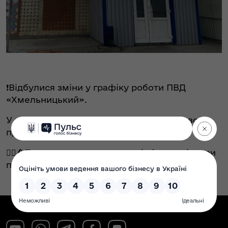
❗️Відбулися зміни у графіку роботи ПВД
«Хмельницький».
У понеділок, 28 квітня, пункт видачі дозволів
працюватиме з 13:00 до 17:00.
👮‍♂️👮Просимо врахувати дану інформацію при
плануванні перевезень.