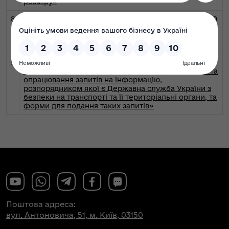
розміру»
8
Постанова Кабінету Міністрів України від 15.01.2020
№ 4
Про внесення змін до граничних норм витрат
на копіювання або друк документів, що надаються
за запитом на інформацію
9
Наказ Мінрозвитку від 15 серпня 2025 року № 1262
«Про затвердження Порядку складання, подання та
опрацювання запитів на інформацію,
розпорядником якої є Державна служба України з
безпеки на транспорті та її територіальні органи, та
форми для подання таких запитів»
Поштова адреса:
вул. Антоновича, 51, м. Київ, 03150