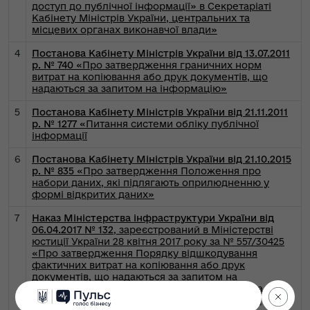
доступ до публічної інформації» в Секретаріаті
Кабінету Міністрів України, центральних та
місцевих органах виконавчої влади»
4
Постанова Кабінету Міністрів України від 13.07.2011
р. № 740
«Про затвердження граничних норм
витрат на копіювання або друк документів, що
надаються за запитом на інформацію»
5
Постанова Кабінету Міністрів України від 21.11.2011
р. № 1277
«Питання системи обліку публічної
інформації
6
Постанова Кабінету Міністрів України від 21.10.2015
р. № 835
«Про затвердження Положення про
набори даних, які підлягають оприлюдненню у
формі відкритих даних»
7
Наказ Міністерства інфраструктури України від
06.04.2017 № 132
, зареєстрований в Міністерстві
юстиції України 28 квітня 2017 року за № 557/30425
«Про затвердження Порядку відшкодування
фактичних витрат на копіювання або друк
документів, що надаються за запитом на
інформацію, розпорядником якої є Державна
служба України з безпеки на транспорті, та їх