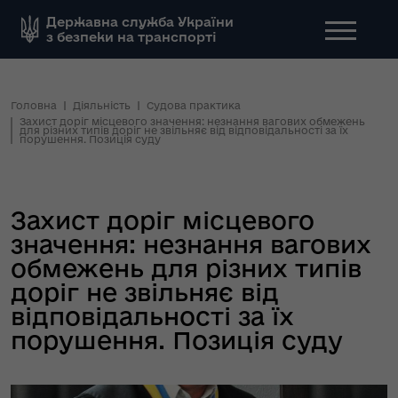
Державна служба України
з безпеки на транспорті
Головна
Діяльність
Судова практика
Захист доріг місцевого значення: незнання вагових обмежень
для різних типів доріг не звільняє від відповідальності за їх
порушення. Позиція суду
Захист доріг місцевого
значення: незнання вагових
обмежень для різних типів
доріг не звільняє від
відповідальності за їх
порушення. Позиція суду