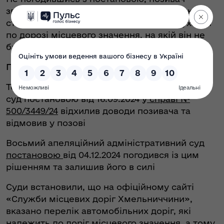
звернувся до суду з позовом. Перевізник
стверджував, що транспортний засіб рухався
по дорозі місцевого значення, на якій він не
бачив заборонних знаків.
Позиція суду
Тернопільський окружний адміністративний
суд постановою від 16.09.2024 у
справі №
500/3449/24
відхилив доводи позивача та
відмовив у позові
Восьмий апеляційний адміністративний суд
постановою
від 04.12.2024 погодився із цим
рішенням та залишив його в силі
Суди встановили, що на офіційному сайті
«Служби місцевих доріг Хмельниччини»,
вказано перелік автомобільних доріг, які
належить до доріг місцевого значення, а тому