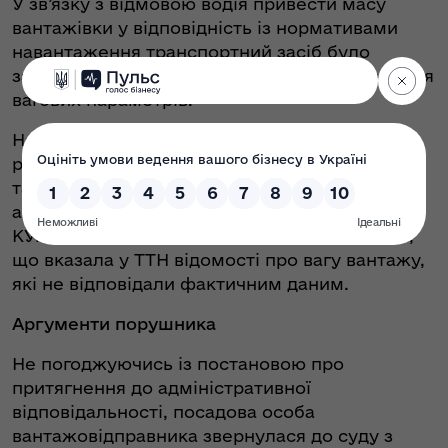
У зв’язку з відмовою водія привести масу
вантажівки у відповідність із нормативами
навантаження транспортний засіб було
заблоковано і розблоковано після приведення
вагових параметрів.
На підставі зафіксованих відомостей
розглянуто справу в територіальному органі
та винесено постанову щодо притягнення до
адміністративної відповідальності за ст. 132-2
КУпАП посадову особу вантажовідправника,
що вказала у ТТН відомості про вагу вантажу,
які не відповідали фактичним даним.
Аргументи порушника
Не погоджуючись із постановою про
притягнення до адміністративної
відповідальності, посадова особа
вантажовідправника звернулася до суду з