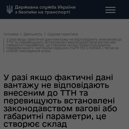
Державна служба України
з безпеки на транспорті
Головна
Діяльність
Судова практика
У разі якщо фактичні дані вантажу не відповідають внесеним до
ТТН та перевищують встановлені законодавством вагові або
габаритні параметри, це створює склад правопорушення,
передбаченого частиною першою статті 132-2 КУпАП, і тягне за
собою накладення штра
У разі якщо фактичні дані
вантажу не відповідають
внесеним до ТТН та
перевищують встановлені
законодавством вагові або
габаритні параметри, це
створює склад