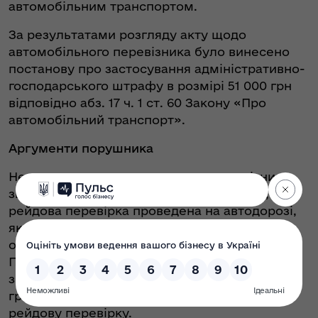
автомобільним транспортом.
За результатами розгляду акту щодо
автомобільного перевізника було винесено
постанову про застосування адміністративно-
господарського штрафу в розмірі 51 000 грн
відповідно абз. 17 ч. 1 ст. 60 Закону «Про
автомобільний транспорт».
Аргументи порушника
Не погодившись з постановою, перевізник
звернувся до суду з позовом, вважаючи, що
рейдова перевірка проведена на автодорозі,
яка відповідно до розпорядження Одеської
обласної державної адміністрації входить до
Переліку автомобільних доріг місцевого
значення, і не значиться в щотижневому
графіку перевірки та направленнях на
рейдову перевірку.