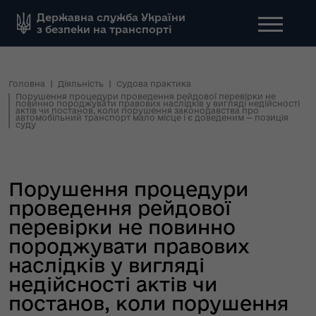
Державна служба України
з безпеки на транспорті
Головна
Діяльність
Судова практика
Порушення процедури проведення рейдової перевірки не
повинно породжувати правових наслідків у вигляді недійсності
актів чи постанов, коли порушення законодавства про
автомобільний транспорт мало місце і є доведеним — позиція
суду
Порушення процедури
проведення рейдової
перевірки не повинно
породжувати правових
наслідків у вигляді
недійсності актів чи
постанов, коли порушення