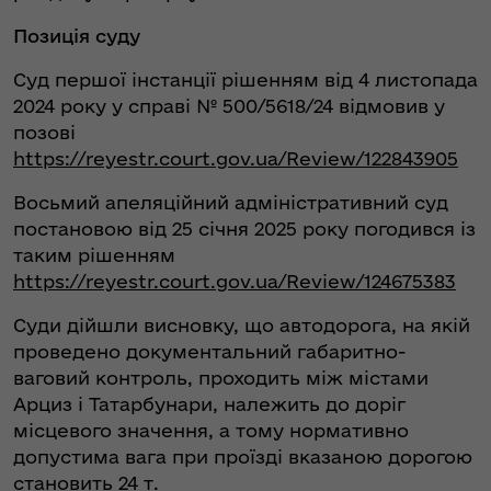
Позиція суду
Суд першої інстанції рішенням від 4 листопада
2024 року у справі № 500/5618/24 відмовив у
позові
https://reyestr.court.gov.ua/Review/122843905
Восьмий апеляційний адміністративний суд
постановою від 25 січня 2025 року погодився із
таким рішенням
https://reyestr.court.gov.ua/Review/124675383
Суди дійшли висновку, що автодорога, на якій
проведено документальний габаритно-
ваговий контроль, проходить між містами
Арциз і Татарбунари, належить до доріг
місцевого значення, а тому нормативно
допустима вага при проїзді вказаною дорогою
становить 24 т.