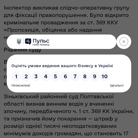
Інспектор викликав слідчо-оперативну групу
для фіксації правопорушення. Було відкрито
кримінальне провадження за ст. 369 ККУ
«Пропозиція, обіцянка або надання
неправомірної вигоди службовій особі».
Рішення суду
В судовому засіданні обвинувачений визнав
себе винним у вчиненні кримінального
правопорушення, передбаченого ч. 1 ст. 369
КК України при вищезазначених обставинах.
Зіньківський районний суд Полтавської
області визнав винним водія у вчиненні
злочину, передбаченого ч. 1 ст. 369 КК України,
та призначив йому покарання — штраф у
розмірі однієї тисячі неоподатковуваних
мінімумів доходів громадян, що становить 17