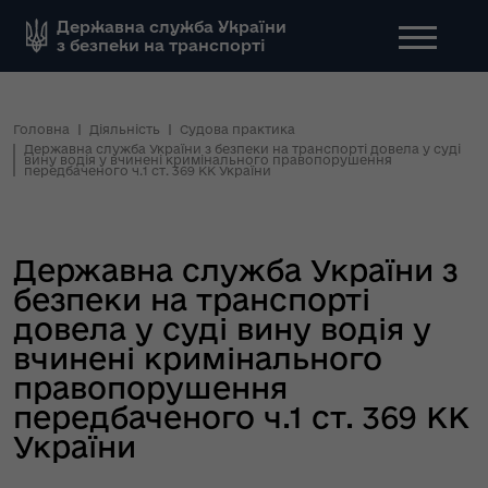
Державна служба України
з безпеки на транспорті
Головна
Діяльність
Судова практика
Державна служба України з безпеки на транспорті довела у суді
вину водія у вчинені кримінального правопорушення
передбаченого ч.1 ст. 369 КК України
Державна служба України з
безпеки на транспорті
довела у суді вину водія у
вчинені кримінального
правопорушення
передбаченого ч.1 ст. 369 КК
України