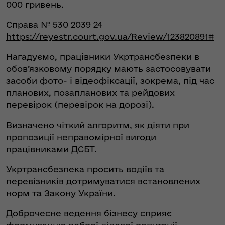
000 гривень.
Справа № 530 2039 24
https://reyestr.court.gov.ua/Review/123820891#
Нагадуємо, працівники Укртрансбезпеки в
обов’язковому порядку мають застосовувати
засоби фото- і відеофіксації, зокрема, під час
планових, позапланових та рейдових
перевірок (перевірок на дорозі).
Визначено чіткий алгоритм, як діяти при
пропозиції неправомірної вигоди
працівниками ДСБТ.
Укртрансбезпека просить водіїв та
перевізників дотримуватися встановлених
норм та Закону України.
Доброчесне ведення бізнесу сприяє