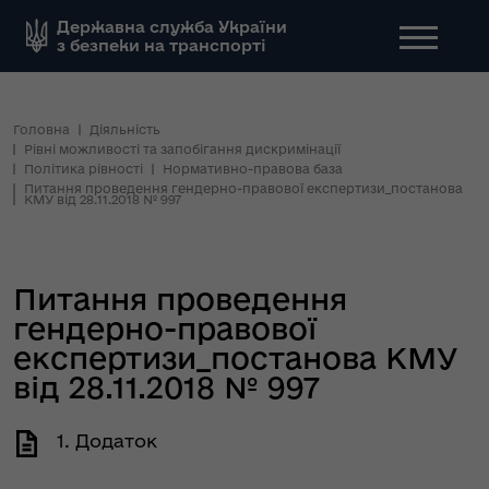
Державна служба України
з безпеки на транспорті
Головна
Діяльність
Рівні можливості та запобігання дискримінації
Політика рівності
Нормативно-правова база
Питання проведення гендерно-правової експертизи_постанова
КМУ від 28.11.2018 № 997
Питання проведення
гендерно-правової
експертизи_постанова КМУ
від 28.11.2018 № 997
1. Додаток