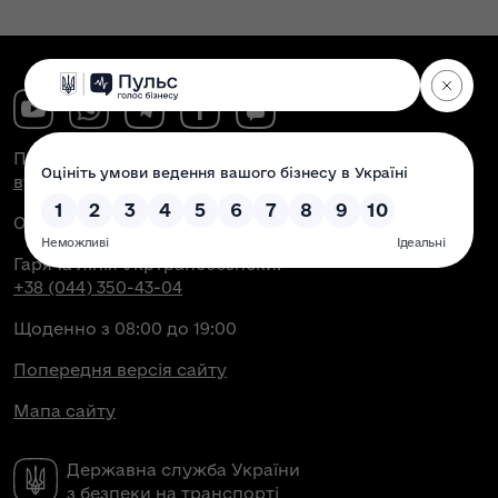
Поштова адреса:
вул. Антоновича, 51, м. Київ, 03150
Офіційна електронна пошта:
contact@dsbt.gov.ua
Гаряча лінія Укртрансбезпеки:
+38 (044) 350-43-04
Щоденно з 08:00 до 19:00
Попередня версія сайту
Мапа сайту
Державна служба України
з безпеки на транспорті