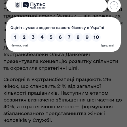
За його словами,
Women in Motion
має всі
передумови, щоб стати платформою для всієї
транспортної сфери України — від державних
інституцій до логістичних компаній та великих
інфраструктурних підприємств.
Модераторка заходу, директорка
Департаменту роботи з персоналом
Укртрансбезпеки Ольга Данкевич
презентувала концепцію розвитку спільноти
та окреслила стратегічні цілі.
Сьогодні в Укртрансбезпеці працюють 246
жінок, що становить 21% від загальної
кількості працівників. Наступним етапом
розвитку визначено збільшення цієї частки до
40%, а стратегічною метою — формування
збалансованого представництва жінок і
чоловіків у Службі.