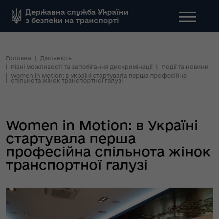
Державна служба України
з безпеки на транспорті
Головна
Діяльність
Рівні можливості та запобігання дискримінації
Події та новини
Women in Motion: в Україні стартувала перша професійна
спільнота жінок транспортної галузі
Women in Motion: в Україні
стартувала перша
професійна спільнота жінок
транспортної галузі