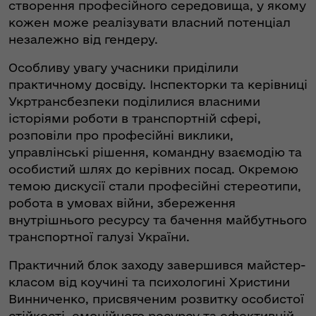
створення професійного середовища, у якому
кожен може реалізувати власний потенціал
незалежно від гендеру.
Особливу увагу учасники приділили
практичному досвіду. Інспекторки та керівниці
Укртрансбезпеки поділилися власними
історіями роботи в транспортній сфері,
розповіли про професійні виклики,
управлінські рішення, командну взаємодію та
особистий шлях до керівних посад. Окремою
темою дискусії стали професійні стереотипи,
робота в умовах війни, збереження
внутрішнього ресурсу та бачення майбутнього
транспортної галузі України.
Практичний блок заходу завершився майстер-
класом від коучині та психологині Христини
Винниченко, присвяченим розвитку особистої
стійкості, емоційного ресурсу та ефективній