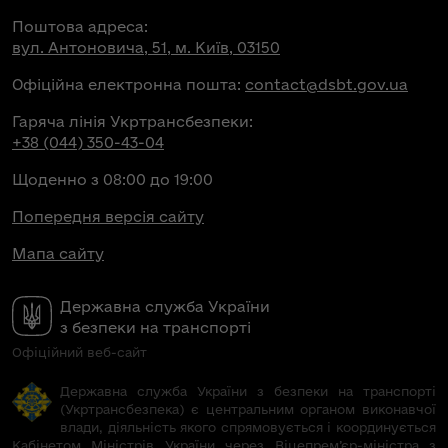
Поштова адреса:
вул. Антоновича, 51, м. Київ, 03150
Офіційна електронна пошта:
contact@dsbt.gov.ua
Гаряча лінія Укртрансбезпеки:
+38 (044) 350-43-04
Щоденно з 08:00 до 19:00
Попередня версія сайту
Мапа сайту
Державна служба України
з безпеки на транспорті
Офіційний веб-сайт
Державна служба України з безпеки на транспорті
(Укртрансбезпека) є центральним органом виконавчої
влади, діяльність якого спрямовується і координується
Кабінетом Міністрів України через Віцепрем’єр-міністра з