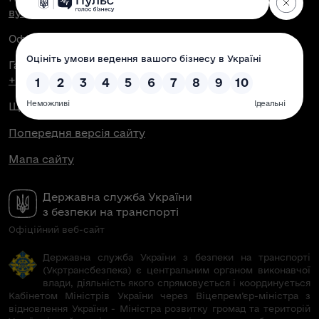
вул. Антоновича, 51, м. Київ, 03150
Офіційна електронна пошта:
contact@dsbt.gov.ua
Гаряча лінія Укртрансбезпеки:
+38 (044) 350-43-04
Щоденно з 08:00 до 19:00
Попередня версія сайту
Мапа сайту
Державна служба України
з безпеки на транспорті
Офіційний веб-сайт
Державна служба України з безпеки на транспорті
(Укртрансбезпека) є центральним органом виконавчої
влади, діяльність якого спрямовується і координується
Кабінетом Міністрів України через Віцепрем’єр-міністра з
відновлення України - Міністра розвитку громад та територій