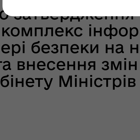
ро затвердження
 комплекс інфо
ері безпеки на 
та внесення змін
бінету Міністрів