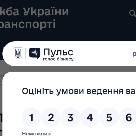
жба України
транспорті
Реєстри
Громадянам
Новини
Контакти
оекти регуляторних актів
и Кабінету Міністрів України «Про затвердження Положення про Єдини
останов Кабінету Міністрів України»
ляторного вплив
танови Кабінету 