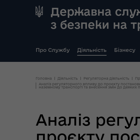
Державна слу
з безпеки на 
Про Службу
Діяльність
Бізнесу
Головна
Діяльність
Регуляторна діяльність
Пр
Аналіз регуляторного впливу до проєкту постанов
наземному транспорті та внесення змін до деяких п
Аналіз регу
проєкту пос