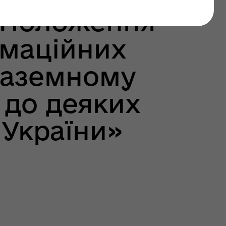
 Положення
рмаційних
наземному
 до деяких
 України»