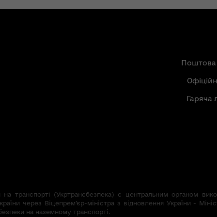
Поштова
Офіцій
Гаряча 
на транспорті (Укртрансбезпека) є центральним органом викон
країни через Віцепрем’єр-міністра з відновлення України - Мініс
безпеки на наземному транспорті.