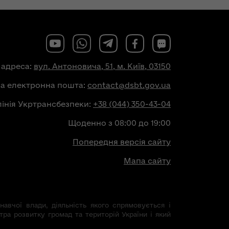
 адреса:
вул. Антоновича, 51, м. Київ, 03150
на електронна пошта:
contact@dsbt.gov.ua
лінія Укртрансбезпеки:
+38 (044) 350-43-04
Щоденно з 08:00 до 19:00
Попередня версія сайту
Мапа сайту
авчої влади, діяльність якого спрямовується і
тра розвитку громад та територій України і який