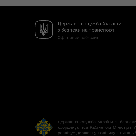
Державна служба України
з безпеки на транспорті
Офіційний веб-сайт
Державна служба України з безпеки 
координується Кабінетом Міністрів У
реалізує державну політику з питань 