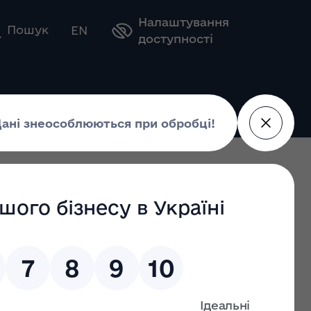
Налаштування
Оберіть свою мову
Пошук
EN
доступності
й комплекс інформаційних систем у сфері безпеки на
у до
Міністрів