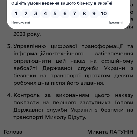
забезпечити виконання положень листа
очікувань власника та подати інформацію
про стан виконання визначених показників
та завдань у ньому у строк до 01 квітня
2028 року.
Управлінню цифрової трансформації та
інформаційно-технічного забезпечення
оприлюднити цей наказ на офіційному
вебсайті Державної служби України з
безпеки на транспорті протягом десяти
робочих днів після його видання.
Контроль за виконанням цього наказу
покласти на першого заступника Голови
Державної служби України з безпеки на
транспорті Миколу Відуту.
Голова
Микита ЛАГУНІН