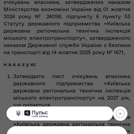
очікувань власника, затверджених наказом
Міністерства економіки України від 01 жовтня
2024 року № 24098, підпункту 6 пункту 53
Статуту державного підприємства «Київська
державна регіональна технічна інспекція
міського електротранспорту», затвердженого
наказом Державної служби України з безпеки
на транспорті від 14 жовтня 2025 року № 1671,
н а к а з у ю:
Затвердити лист очікувань власника
державного підприємства «Київська
державна регіональна технічна інспекція
міського електротранспорту» на 2027 рік,
що додається.
Керівнику державного підприємства
«Київська державна регіональна технічна
інспекція міського електротранспорту»