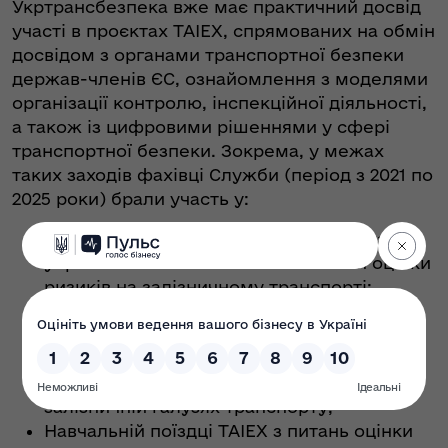
Укртрансбезпека вже має практичний досвід
участі в проєктах TAIEX, спрямованих на обмін
досвідом з органами транспортної безпеки
держав-членів ЄС, ознайомлення з моделями
організації контролю, інспекційної діяльності,
а також із цифровими рішеннями у сфері
транспортної безпеки. Зокрема, у межах
таких заходів фахівці Служби (період з 2021 по
2025 роки) брали участь у:
Експертній місії TAIEX (онлайн) з питань
управління безпекою та системами оцінки
ризиків на залізничному транспорті;
Експертній місії TAIEX (онлайн) з питань
наближення законодавства України до
законодавства ЄС у сфері державного
ринкового нагляду в автомобільній та
залізничній галузях транспорту;
Навчальній поїздці TAIEX з питань оцінки