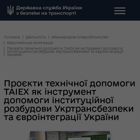
Державна служба України
з безпеки на транспорті
Головна
Діяльність
Міжнародне співробітництво
Європейська інтеграція
Проєкти технічної допомоги TAIEX як інструмент допомоги
інституційної розбудови Укртрансбезпеки та євроінтеграції
України
Проєкти технічної допомоги
TAIEX як інструмент
допомоги інституційної
розбудови Укртрансбезпеки
та євроінтеграції України