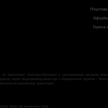
Поштова
Офіцій
Гаряча 
на транспорті (Укртрансбезпека) є центральним органом викон
країни через Віцепрем’єр-міністра з відновлення України - Мініс
безпеки на наземному транспорті.
icense, якщо не зазначено інше