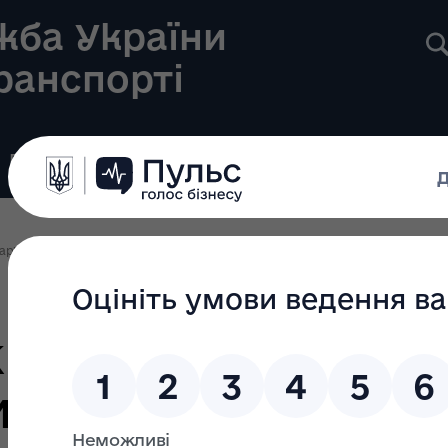
жба України
транспорті
Реєстри
Громадянам
Новини
Контакти
ар’єрність: новини та події
Вперше в Україні пройшов Національний ти
раїні пройшов
й тиждень із без