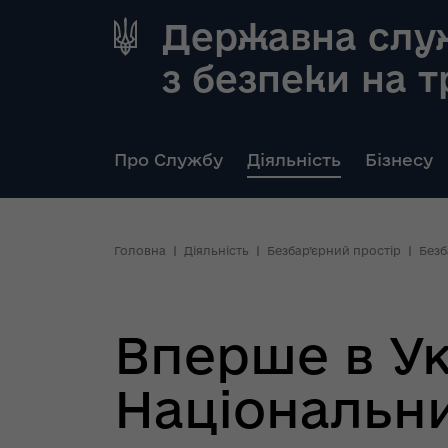
Державна слу
з безпеки на 
Про Службу
Діяльність
Бізнесу
Головна
Діяльність
Безбар’єрний простір
Безб
Вперше в Ук
Національни