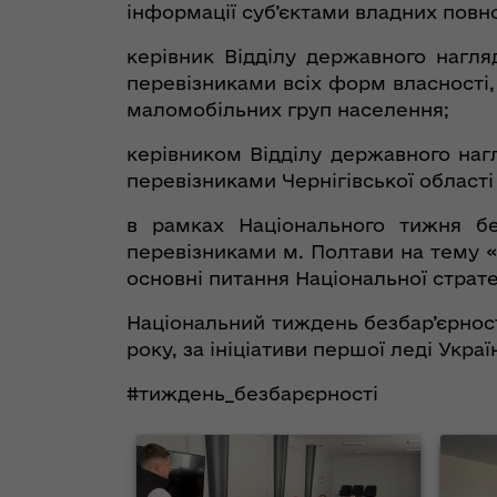
інформації суб’єктами владних повн
керівник Відділу державного нагля
перевізниками всіх форм власності,
маломобільних груп населення;
керівником Відділу державного нагл
перевізниками Чернігівської област
в рамках Національного тижня без
перевізниками м. Полтави на тему «
основні питання Національної стратег
Національний тиждень безбар’єрності
року, за ініціативи першої леді Укра
#тиждень_безбарєрності