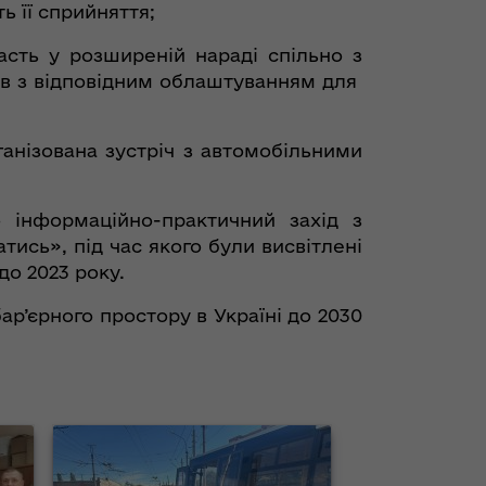
 її сприйняття;
асть у розширеній нараді спільно з
сів з відповідним облаштуванням для
ганізована зустріч з автомобільними
о інформаційно-практичний захід з
ись», під час якого були висвітлені
до 2023 року.
ар’єрного простору в Україні до 2030