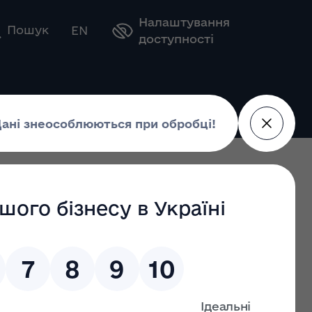
Налаштування
Оберіть свою мову
Пошук
EN
доступності
ждень із безбарʼєрності
барʼєрності