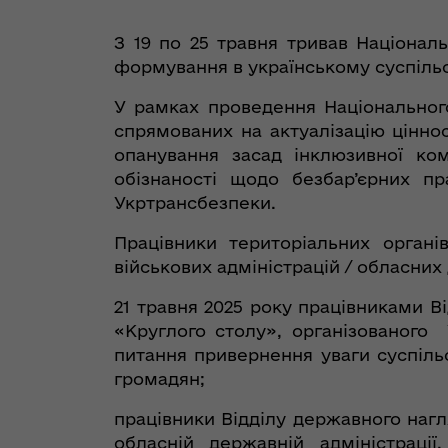
З 19 по 25 травня тривав Націонал
формування в українському суспільст
У рамках проведення Національного
спрямованих на актуалізацію цінност
опанування засад інклюзивної кому
обізнаності щодо безбар’єрних пр
Укртрансбезпеки.
Працівники територіальних органі
військових адміністрацій / обласних
21 травня 2025 року працівниками Ві
«Круглого столу», організованого У
питання привернення уваги суспіль
громадян;
працівники Відділу державного нагл
обласній державній адміністрації