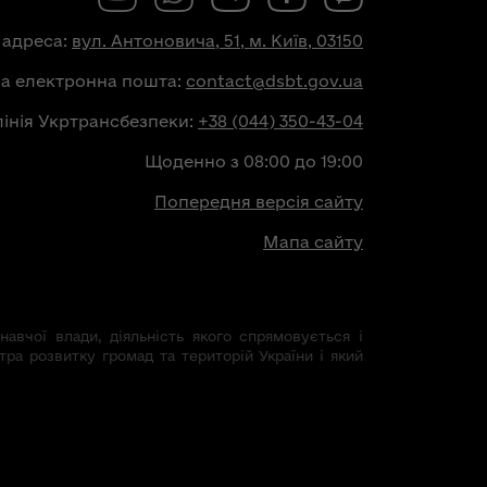
 адреса:
вул. Антоновича, 51, м. Київ, 03150
на електронна пошта:
contact@dsbt.gov.ua
лінія Укртрансбезпеки:
+38 (044) 350-43-04
Щоденно з 08:00 до 19:00
Попередня версія сайту
Мапа сайту
авчої влади, діяльність якого спрямовується і
тра розвитку громад та територій України і який