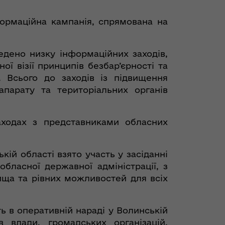
формаційна кампанія, спрямована на
едено низку інформаційних заходів,
ої візії принципів безбар’єрності та
ї. Всього до заходів із підвищення
апарату та територіальних органів
заходах з представниками обласних
кій області взято участь у засіданні
обласної державної адміністрації, з
ища та рівних можливостей для всіх
ь в оперативній нараді у Волинській
в влади, громадських організацій,