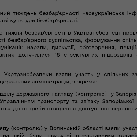
ьний тиждень безбар’єрності –всеукраїнська ін
ві культури безбар’єрності.
 тижня безбар’єрності в Укртрансбезпеці пров
і безбар’єрного суспільства, формування спільн
нікації: наради, дискусії, обговорення, лекці
актик долучилися 18 структурних підрозділів 
в Укртрансбезпеки взяли участь у спільних 
 державних адміністрацій
,
зокрема:
дділу державного нагляду (контролю) у Запорізь
правлінням транспорту та зв’язку Запорізької 
ства до потреби створення доступного середов
яду (контролю) у Волинській області взяли участ
, на якій були присутні представники органі