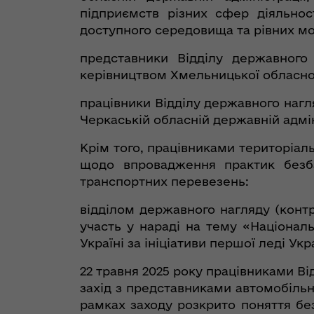
підприємств різних сфер діяльнос
доступного середовища та рівних мо
представники Відділу державного 
керівництвом Хмельницької обласної 
працівники Відділу державного нагля
Черкаській обласній державній адмін
Крім того, працівниками територіал
щодо впровадження практик безбар
транспортних перевезень:
відділом державного нагляду (конт
участь у нараді на тему «Національ
Україні за ініціативи першої леді Ук
22 травня 2025 року працівниками В
захід з представниками автомобільни
рамках заходу розкрито поняття без