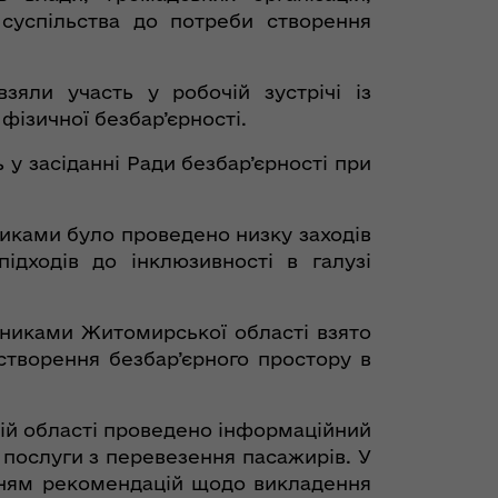
 суспільства до потреби створення
зяли участь у робочій зустрічі із
фізичної безбар’єрності.
 у засіданні Ради безбар’єрності при
никами було проведено низку заходів
ідходів до інклюзивності в галузі
зниками Житомирської області взято
 створення безбар’єрного простору в
кій області проведено інформаційний
ь послуги з перевезення пасажирів. У
танням рекомендацій щодо викладення