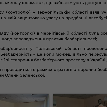
оважень у форматах, що забезпечують доступність
ду (контролю) у Тернопільській області взяв уч
 на якій акцентовано увагу на придбанні автобу
яду (контролю) в Чернігівській області була ор
і щодо впровадження практик безбар’єрності;
бар’єрності у Полтавській області проведен
Безбар’єрність – це коли можеш вільно пересуват
ії зі створення безбар’єрного простору в Україні 
 проводиться в рамках стратегії створення безб
їни Олени Зеленської.