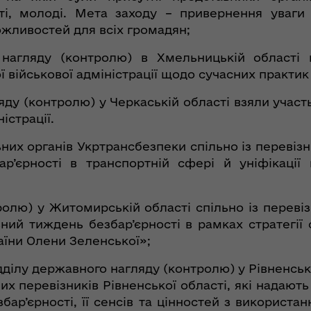
ті, молоді. Мета заходу – привернення уваги
жливостей для всіх громадян;
нагляду (контролю) в Хмельницькій області в
військової адміністрації щодо сучасних практик 
ду (контролю) у Черкаській області взяли участь
істрації.
ьних органів Укртрансбезпеки спільно із перевіз
’єрності в транспортній сфері й уніфікації п
ролю) у Житомирській області спільно із переві
ний тиждень безбар’єрності в рамках стратегії
раїни Олени Зеленської»;
ідділу державного нагляду (контролю) у Рівненсь
х перевізників Рівненської області, які надают
бар’єрності, її сенсів та цінностей з викорис