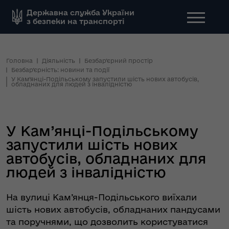
Державна служба України
з безпеки на транспорті
Головна
Діяльність
Безбар’єрний простір
Безбар’єрність: новини та події
У Кам’янці-Подільському запустили шість нових автобусів,
обладнаних для людей з інвалідністю
У Кам’янці-Подільському
запустили шість нових
автобусів, обладнаних для
людей з інвалідністю
На вулиці Кам’янця-Подільського виїхали
шість нових автобусів, обладнаних пандусами
та поручнями, що дозволить користуватися