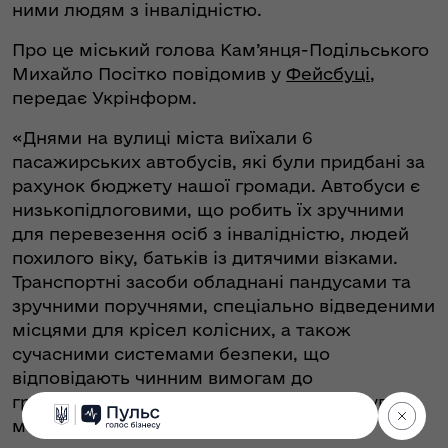
ними людям з інвалідністю.
Про це міський голова Кам’янця-Подільського
Михайло Посітко повідомив у
Фейсбуці
,
передає Укрінформ.
«Днями на вулиці міста виїхали 6
пасажирських автобусів, які були придбані за
рахунок бюджету нашої громади. Автобуси є
низькопідлоговими, що робить їх зручними
для перевезення осіб з інвалідністю, людей
похилого віку, батьків із дитячими візками.
Транспортні засоби обладнані пандусами та
зручними поручнями, спеціально відведеними
місцями для крісел колісних, а також
сучасними системами безпеки, що
відповідають чинним вимогам до
громадського транспорту», - поінформував
мер.