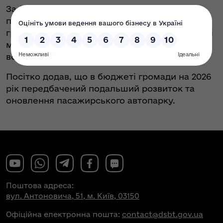
За його словами, нові автобуси дозволять
підвищити доступність і зручність
громадських перевезень та забезпечити рівні
можливості користування транспортом для
всіх категорій пасажирів.
Посітко додав, що в бюджеті громади на 2026
рік передбачений подальший розвиток та
оновлення пасажирського автопарку.
Поштова адреса:
вул. Антоновича, 51, м. Київ, 03150
Офіційна електронна пошта:
contact@dsbt.gov.ua