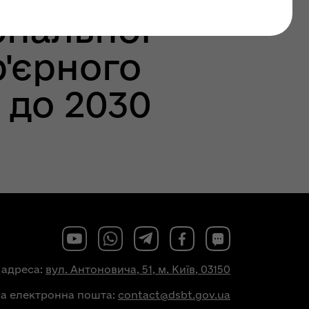
ональної
р'єрного
 до 2030
 адреса:
вул. Антоновича, 51, м. Київ, 03150
на електронна пошта:
contact@dsbt.gov.ua