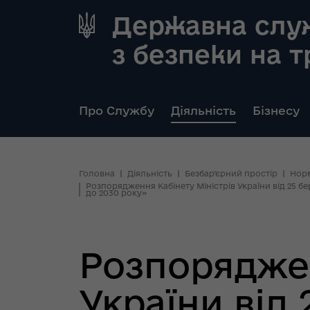
Державна слу
з безпеки на 
Про Службу
Діяльність
Бізнесу
Головна
Діяльність
Безбар’єрний простір
Норм
Розпорядження Кабінету Міністрів України від 25 бе
до 2030 року»
Розпоряджен
України від 