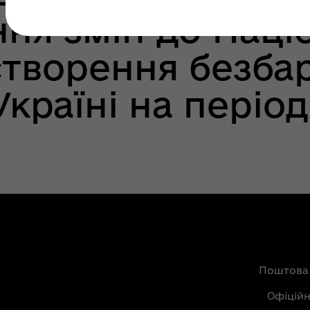
ня змін до Наці
 створення безба
країні на період
Поштова
Офіцій