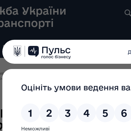
жба України
транспорті
Реєстри
Громадянам
Новини
Контакти
ативно-правова база
резня 2025 р. № 294-р «Про внесення змін до Національної стратегії із с
ня Кабінету Мін
25 березня 2025 