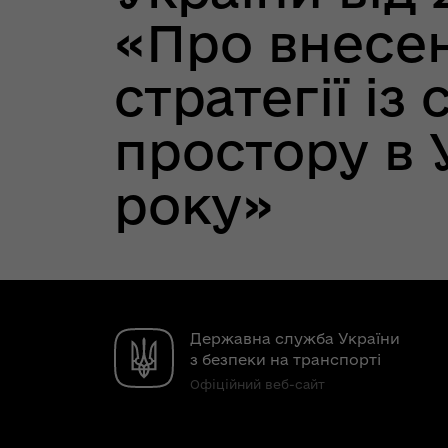
«Про внесен
стратегії із
простору в У
року»
Державна служба України
з безпеки на транспорті
Офіційний веб-сайт