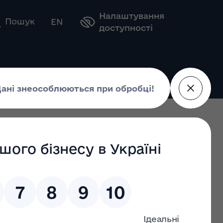
Налаштування
Оберіть свою мову
Пошук
EN
доступності
творення безбар'єрного простору в Україні на період
істрів
р. № 294-р