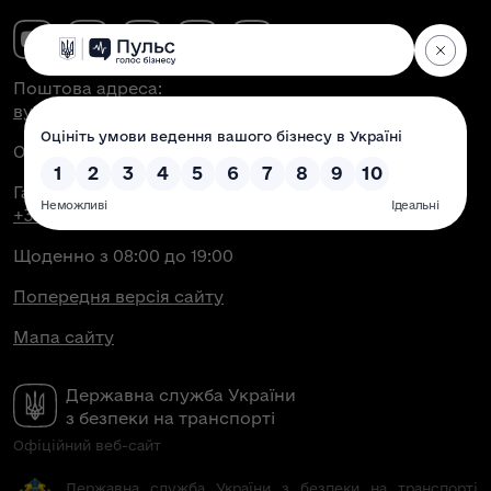
Поштова адреса:
вул. Антоновича, 51, м. Київ, 03150
Офіційна електронна пошта:
contact@dsbt.gov.ua
Гаряча лінія Укртрансбезпеки:
+38 (044) 350-43-04
Щоденно з 08:00 до 19:00
Попередня версія сайту
Мапа сайту
Державна служба України
з безпеки на транспорті
Офіційний веб-сайт
Державна служба України з безпеки на транспорті