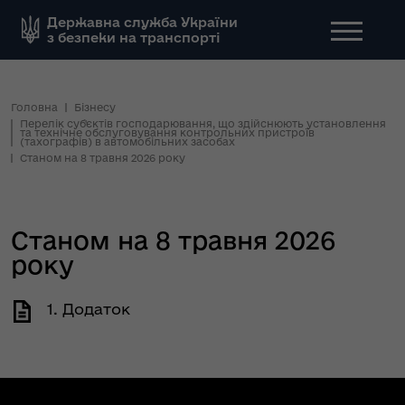
Державна служба України
з безпеки на транспорті
Головна
Бізнесу
Перелік суб'єктів господарювання, що здійснюють установлення
та технічне обслуговування контрольних пристроїв
(тахографів) в автомобільних засобах
Станом на 8 травня 2026 року
Станом на 8 травня 2026
року
1. Додаток