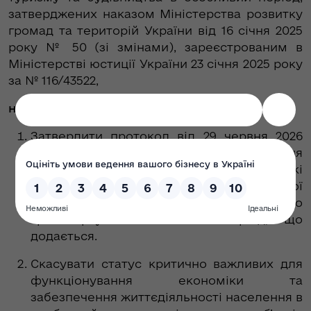
затверджених наказом Міністерства розвитку
громад та територій України від 16 січня 2025
року № 50 (зі змінами), зареєстрованим в
Міністерстві юстиції України 23 січня 2025 року
за № 116/43522,
н а к а з у ю:
Затвердити протокол від 29 червня 2026
року № 66 засідання Комісії з визначення
підприємств, установ та організацій, які
мають важливе значення для національної
економіки у галузі автомобільного
транспорту в особливий період, що
додається.
Скасувати статус критично важливих для
функціонування економіки та
забезпечення життєдіяльності населення в