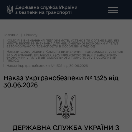
Державна служба України
з безпеки на транспорті
Головна
Бізнесу
Комісія з визначення підприємств, установ та організацій, які
мають важливе значення для національної економіки у галузі
автомобільного транспорту в особливий період
Накази щодо рішень Комісії з визначення підприємств, установ
та організацій, які мають важливе значення для національної
економіки у галузі автомобільного транспорту в особливий
період
Наказ Укртрансбезпеки № 1325 від 30.06.2026
Наказ Укртрансбезпеки № 1325 від
30.06.2026
ДЕРЖАВНА СЛУЖБА УКРАЇНИ З