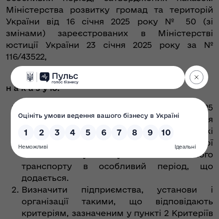
Міністерства розвитку громад та територій
України від 16 січня 2025 року № 50 (зі
змінами) зареєстрованих в Міністерстві
юстиції України 23 січня 2025 року за №
116/43522,
н а к а з у ю:
Затвердити протокол від 24 липня 2025
року № 25 засідання Комісії з визначення
підприємств, установ та організацій, які
мають важливе значення для національної
економіки у галузі автомобільного
транспорту в особливий період, що
додається.
Визначити підприємства, установи і
організації такими, що відповідають
критеріям, зазначеним у пункті 2 Критеріїв