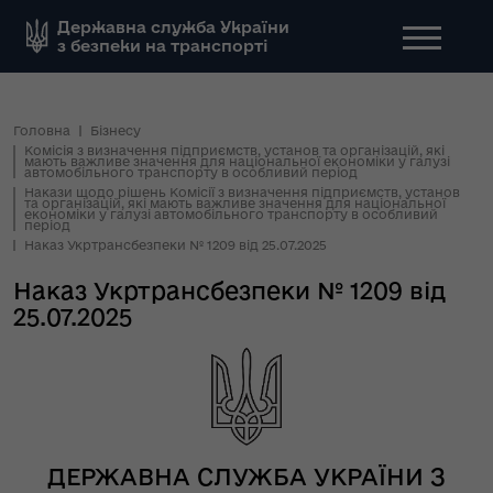
Державна служба України
з безпеки на транспорті
Головна
Бізнесу
Комісія з визначення підприємств, установ та організацій, які
мають важливе значення для національної економіки у галузі
автомобільного транспорту в особливий період
Накази щодо рішень Комісії з визначення підприємств, установ
та організацій, які мають важливе значення для національної
економіки у галузі автомобільного транспорту в особливий
період
Наказ Укртрансбезпеки № 1209 від 25.07.2025
Наказ Укртрансбезпеки № 1209 від
25.07.2025
ДЕРЖАВНА СЛУЖБА УКРАЇНИ З