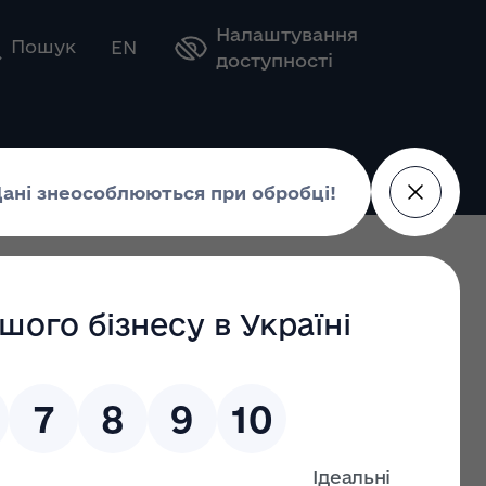
Налаштування
Оберіть свою мову
Пошук
EN
доступності
25
проведення конкурсу та видачі