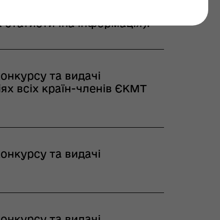
орту, затвердженого наказом
а статистична інформація).
конкурсу та видачі
ях всіх країн-членів ЄКМТ
конкурсу та видачі
конкурсу та видачі