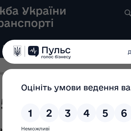
жба України
транспорті
Реєстри
Громадянам
Новини
Контакти
ільні перевезення та аналіз використання довзолів ЄКМТ
Дозволи 20
25
кту 2 та пункту 6 розділу IV Порядку 