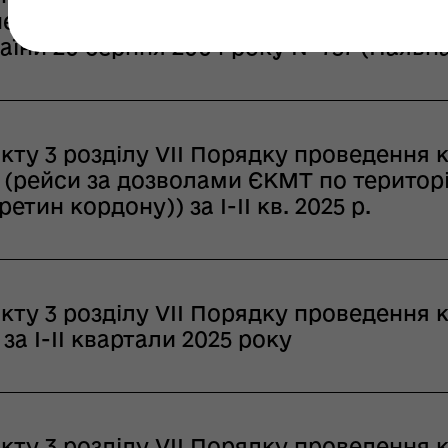
ейської Конференції Міністрів Трансп
аїни 20 серпня 2004 року № 757 (Наявн
кту 3 розділу VІІ Порядку проведення 
(рейси за дозволами ЄКМТ по територі
етин кордону)) за І-ІІ кв. 2025 р.
кту 3 розділу VІІ Порядку проведення 
а І-II квартали 2025 року
кту 3 розділу VІІ Порядку проведення 