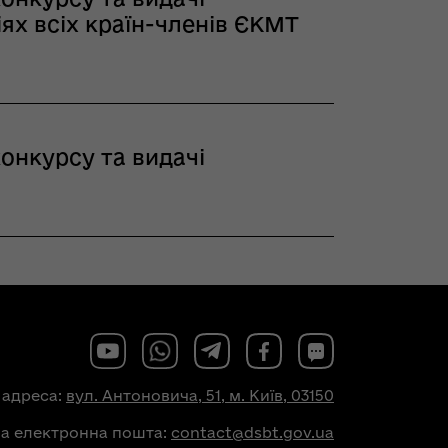
ях всіх країн-членів ЄКМТ
конкурсу та видачі
 адреса:
вул. Антоновича, 51, м. Київ, 03150
на електронна пошта:
contact@dsbt.gov.ua