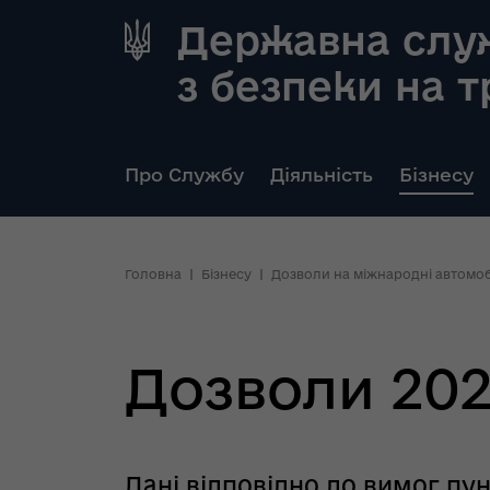
Державна слу
з безпеки на 
Про Службу
Діяльність
Бізнесу
Головна
Бізнесу
Дозволи на міжнародні автомоб
Дозволи 20
Дані відповідно до вимог пун